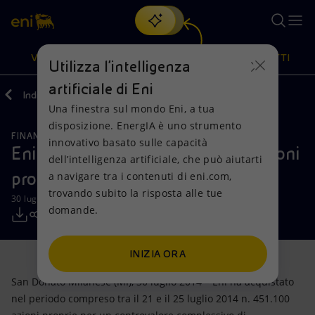
Cerca
VISIONE
AZIONI
PRODOTTI
Utilizza l'intelligenza
artificiale di Eni
Indietro
Media
Comunicati Stampa
Una finestra sul mondo Eni, a tua
Oppure
scopri EnergIA
, la nostra nuova soluzione di intelligenza
disposizione. EnergIA è uno strumento
artificiale.
FINANZA, STRATEGIA E REPORT
Visione
Azioni
Prodotti
innovativo basato sulle capacità
Eni: informativa sull’acquisto di azioni
dell’intelligenza artificiale, che può aiutarti
proprie-30072014
a navigare tra i contenuti di eni.com,
Mission e valori
Diversificazione energetica
Casa
trovando subito la risposta alle tue
30 luglio 2014 - 15:35 CEST
domande.
Persone e Partnership
Tecnologie per la transizione
Imprese
Net Zero
Collaborazioni per l'innovazione
Mobilità
INIZIA ORA
San Donato Milanese (MI), 30 luglio 2014 – Eni ha acquistato
Modello satellitare
Attività nel mondo
nel periodo compreso tra il 21 e il 25 luglio 2014 n. 451.100