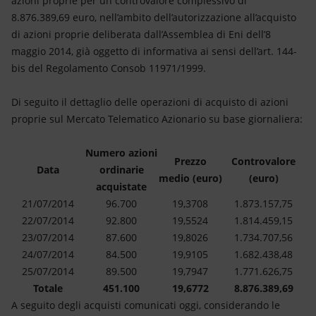
azioni proprie per un controvalore complessivo di
Energia accessibile
8.876.389,69 euro, nell’ambito dell’autorizzazione all’acquisto
di azioni proprie deliberata dall’Assemblea di Eni dell’8
Innovazione
maggio 2014, già oggetto di informativa ai sensi dell’art. 144-
bis del Regolamento Consob 11971/1999.
Scenari energetici
Di seguito il dettaglio delle operazioni di acquisto di azioni
proprie sul Mercato Telematico Azionario su base giornaliera:
Numero azioni
Prezzo
Controvalore
Data
ordinarie
medio (euro)
(euro)
acquistate
21/07/2014
96.700
19,3708
1.873.157,75
22/07/2014
92.800
19,5524
1.814.459,15
23/07/2014
87.600
19,8026
1.734.707,56
24/07/2014
84.500
19,9105
1.682.438,48
25/07/2014
89.500
19,7947
1.771.626,75
Totale
451.100
19,6772
8.876.389,69
A seguito degli acquisti comunicati oggi, considerando le