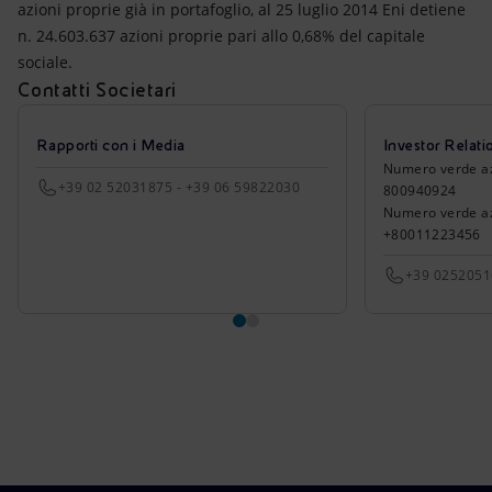
azioni proprie già in portafoglio, al 25 luglio 2014 Eni detiene
n. 24.603.637 azioni proprie pari allo 0,68% del capitale
sociale.
Contatti Societari
Rapporti con i Media
Investor Relati
Numero verde azio
+39 02 52031875 - +39 06 59822030
800940924
Numero verde azi
+80011223456
+39 025205