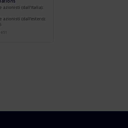
lations
zionisti (dall’Italia):
azionisti (dall’estero):
6
1651