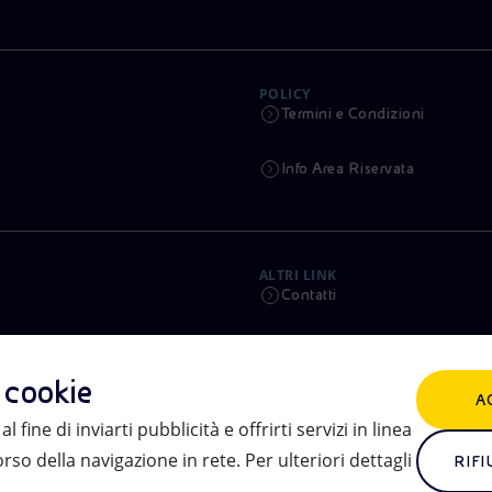
POLICY
Termini e Condizioni
Info Area Riservata
ALTRI LINK
Contatti
Calendario
i cookie
A
Aste e Bandi
l fine di inviarti pubblicità e offrirti servizi in linea
so della navigazione in rete. Per ulteriori dettagli
eniSpace
RIFI