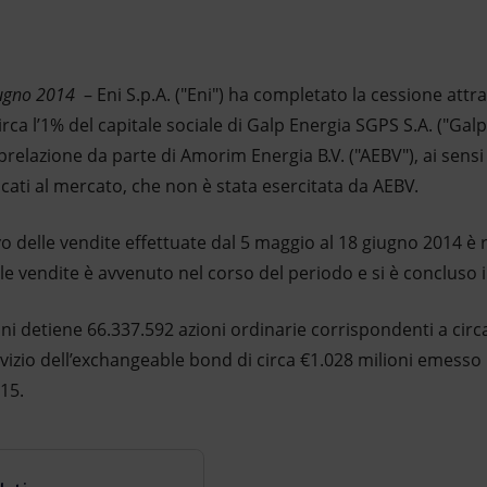
iugno 2014
– Eni S.p.A. ("Eni") ha completato la cessione attr
rca l’1% del capitale sociale di Galp Energia SGPS S.A. ("Gal
relazione da parte di Amorim Energia B.V. ("AEBV"), ai sensi
ti al mercato, che non è stata esercitata da AEBV.
o delle vendite effettuate dal 5 maggio al 18 giugno 2014 è r
lle vendite è avvenuto nel corso del periodo e si è concluso 
ni detiene 66.337.592 azioni ordinarie corrispondenti a circa
rvizio dell’exchangeable bond di circa €1.028 milioni emess
15.