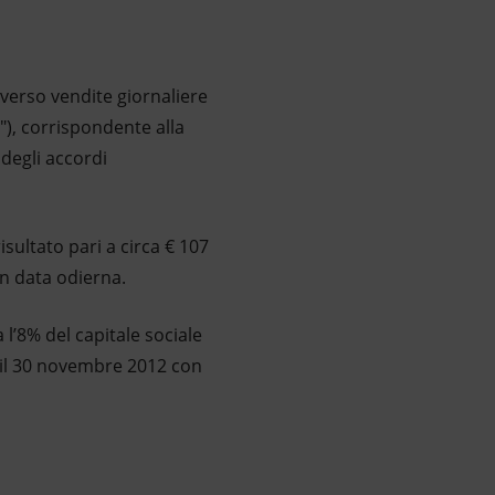
averso vendite giornaliere
p"), corrispondente alla
 degli accordi
isultato pari a circa € 107
in data odierna.
 l’8% del capitale sociale
o il 30 novembre 2012 con