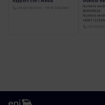
Rapporti con i Media
Investor Re
Numero verde a
+39 02 52031875 - +39 06 59822030
800940924
Numero verde 
+8001122345
+39 025205