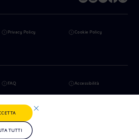
Privacy Policy
Cookie Policy
FAQ
Accessibilità
Newsletter
Intelligenza artificiale
CCETTA
Truffe e Phishing
Whistleblowing
Remit
Alluvioni
UTA TUTTI