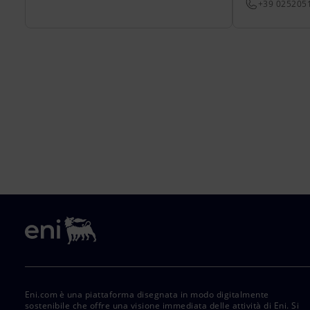
+39 025205
Eni.com è una piattaforma disegnata in modo digitalmente
sostenibile che offre una visione immediata delle attività di Eni. Si