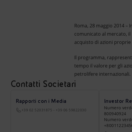
Market Abuse
Roma, 28 maggio 2014 – In
comunicato al mercato, il
acquisto di azioni proprie 
Il programma, rappresentan
tempo il valore per gli azi
petrolifere internazionali.
Contatti Societari
Rapporti con i Media
Investor Re
Numero verde a
+39 02 52031875 - +39 06 59822030
800940924
Numero verde 
+8001122345