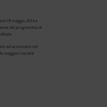
sti l’8 maggio 2014 e
uative del programma di
ilitate.
zato ad accrescere nel
lle maggiori società