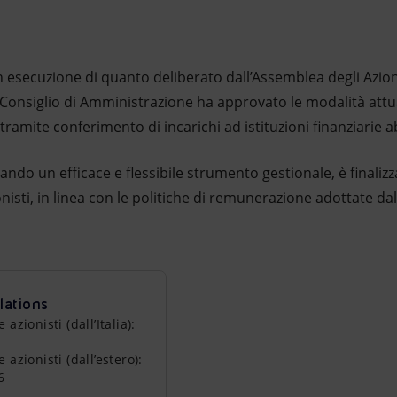
 esecuzione di quanto deliberato dall’Assemblea degli Azioni
 Consiglio di Amministrazione ha approvato le modalità att
tramite conferimento di incarichi ad istituzioni finanziarie ab
do un efficace e flessibile strumento gestionale, è finaliz
onisti, in linea con le politiche di remunerazione adottate da
lations
zionisti (dall’Italia):
azionisti (dall’estero):
6