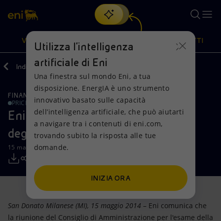
Cerca
VISIONE
AZIONI
PRODOTTI
Utilizza l'intelligenza
artificiale di Eni
Indietro
Media
Comunicati Stampa
Una finestra sul mondo Eni, a tua
Oppure
scopri EnergIA
, la nostra nuova soluzione di intelligenza
disposizione. EnergIA è uno strumento
artificiale.
FINANZA, STRATEGIA E REPORT
Visione
Azioni
Prodotti
innovativo basato sulle capacità
PRICE SENSITIVE
dell’intelligenza artificiale, che può aiutarti
Eni: aggiornamento del calendario
a navigare tra i contenuti di eni.com,
Mission e valori
Diversificazione energetica
Casa
degli eventi societari 2014
trovando subito la risposta alle tue
domande.
15 maggio 2014 - 11:37 CEST
Persone e Partnership
Tecnologie per la transizione
Imprese
Net Zero
Collaborazioni per l'innovazione
Mobilità
INIZIA ORA
Modello satellitare
Attività nel mondo
San Donato Milanese (MI), 15 maggio 2014
– Eni comunica che
la riunione del Consiglio di Amministrazione per l'esame della