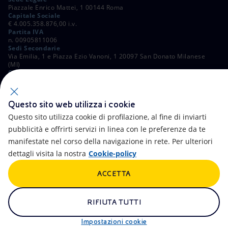
Piazzale Enrico Mattei, 1 00144 Roma
Capitale Sociale
€ 4.005.358.876,00 i.v.
Partita IVA
n. 00905811006
Sedi Secondarie
Via Emilia, 1 e Piazza Ezio Vanoni, 1 20097 San Donato Milanese
(MI)
C. Fiscale e Registro Imprese di Roma
n. 00484960588
ALTRI LINK
Questo sito web utilizza i cookie
Contatti
FAQ
Questo sito utilizza cookie di profilazione, al fine di inviarti
pubblicità e offrirti servizi in linea con le preferenze da te
Accessibilità
Calendario
manifestate nel corso della navigazione in rete. Per ulteriori
dettagli visita la nostra
Cookie-policy
Newsletter
Intelligenza artificiale
ACCETTA
Aste e Bandi
Truffe e Phishing
Whistleblowing
eniSpace
RIFIUTA TUTTI
Remit
Alluvioni
Impostazioni cookie