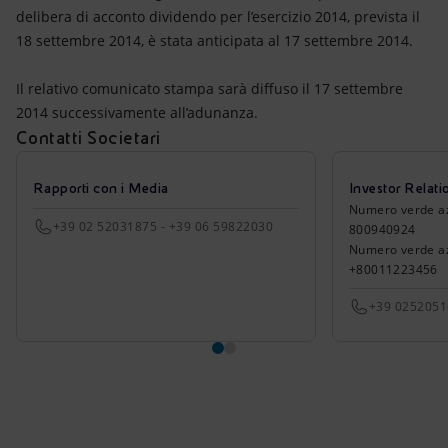
Energia accessibile
delibera di acconto dividendo per l’esercizio 2014, prevista il
18 settembre 2014, è stata anticipata al 17 settembre 2014.
Innovazione
Il relativo comunicato stampa sarà diffuso il 17 settembre
Scenari energetici
2014 successivamente all’adunanza.
Contatti Societari
Rapporti con i Media
Investor Relati
Numero verde azio
+39 02 52031875 - +39 06 59822030
800940924
Numero verde azi
+80011223456
+39 025205