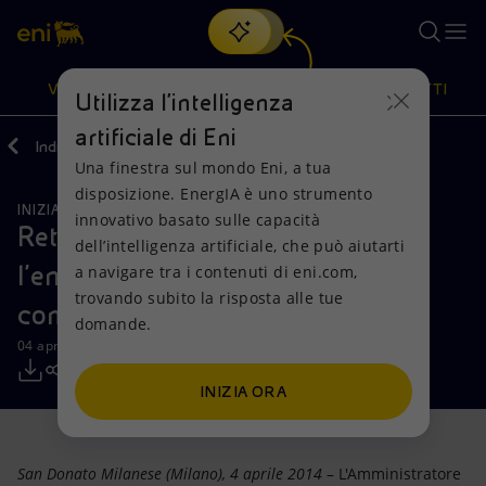
Cerca
VISIONE
AZIONI
PRODOTTI
Utilizza l'intelligenza
artificiale di Eni
Indietro
Media
Comunicati Stampa
Una finestra sul mondo Eni, a tua
Oppure
scopri EnergIA
, la nostra nuova soluzione di intelligenza
disposizione. EnergIA è uno strumento
artificiale.
INIZIATIVE PER I TERRITORI
Visione
Azioni
Prodotti
innovativo basato sulle capacità
Rethink Energy by Roberto Bolle:
dell’intelligenza artificiale, che può aiutarti
l'energia della cultura nella
a navigare tra i contenuti di eni.com,
Mission e valori
Diversificazione energetica
Casa
trovando subito la risposta alle tue
comunicazione Eni
domande.
Persone e Partnership
Tecnologie per la transizione
Imprese
04 aprile 2014 - 12:15 CEST
Net Zero
Collaborazioni per l'innovazione
Mobilità
INIZIA ORA
Modello satellitare
Attività nel mondo
San Donato Milanese (Milano), 4 aprile 2014
– L'Amministratore