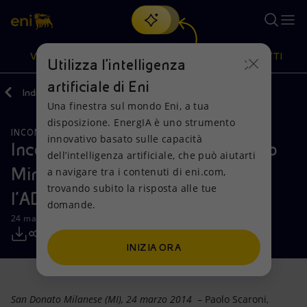
Cerca
VISIONE
AZIONI
PRODOTTI
Utilizza l'intelligenza
artificiale di Eni
Indietro
Media
Comunicati Stampa
Una finestra sul mondo Eni, a tua
Oppure
scopri EnergIA
, la nostra nuova soluzione di intelligenza
disposizione. EnergIA è uno strumento
artificiale.
INCONTRI E ACCORDI
RISORSE NATURALI
Visione
Azioni
Prodotti
innovativo basato sulle capacità
Incontro di lavoro tra il nuovo Primo
dell’intelligenza artificiale, che può aiutarti
Ministro libico, Abdullah Al Thani, e
a navigare tra i contenuti di eni.com,
Mission e valori
Diversificazione energetica
Casa
trovando subito la risposta alle tue
l'AD di Eni, Paolo Scaroni
domande.
Persone e Partnership
Tecnologie per la transizione
Imprese
24 marzo 2014 - 14:55 CET
Net Zero
Collaborazioni per l'innovazione
Mobilità
INIZIA ORA
Modello satellitare
Attività nel mondo
San Donato Milanese (MI), 24 marzo 2014
– Paolo Scaroni,