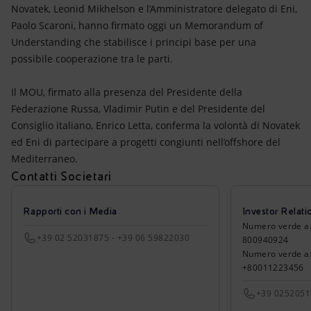
Energia accessibile
Novatek, Leonid Mikhelson e l’Amministratore delegato di Eni,
Paolo Scaroni, hanno firmato oggi un Memorandum of
Innovazione
Understanding che stabilisce i principi base per una
possibile cooperazione tra le parti.
Scenari energetici
Il MOU, firmato alla presenza del Presidente della
Federazione Russa, Vladimir Putin e del Presidente del
Consiglio italiano, Enrico Letta, conferma la volontà di Novatek
ed Eni di partecipare a progetti congiunti nell’offshore del
Mediterraneo.
Contatti Societari
Rapporti con i Media
Investor Relati
Numero verde azio
+39 02 52031875 - +39 06 59822030
800940924
Numero verde azi
+80011223456
+39 025205