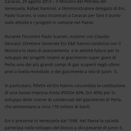
Energia accessibile
Caracas, 29 agosto 2013 – Il Ministro del Petrolio del
Venezuela, Rafael Ramirez, e l’Amministratore delegato di Eni,
Paolo Scaroni, si sono incontrati a Caracas per fare il punto
Innovazione
sulle attività e i progetti in comune nel Paese.
Scenari energetici
Durante l’incontro Paolo Scaroni, insieme con Claudio
Descalzi, Direttore Generale Eni E&P, hanno condiviso con il
Ministro lo stato di avanzamento e le attività future per lo
sviluppo dei progetti relativi al giacimento super giant di
Perla, uno dei più grandi campi di gas scoperti negli ultimi
anni a livello mondiale, e del giacimento a olio di Junin -5.
In particolare, PDVSA ed Eni hanno concordato la costituzione
di una nuova impresa mista (PDVSA 60%, Eni 40%) per lo
sviluppo delle riserve di condensati del giacimento di Perla,
che ammontano a circa 170 milioni di barili.
Eni è presente in Venezuela dal 1998. Nel Paese la società
partecipa nello sviluppo del blocco a olio pesante di Junin-5,