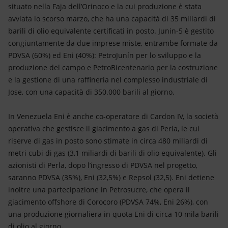
situato nella Faja dell’Orinoco e la cui produzione è stata
avviata lo scorso marzo, che ha una capacità di 35 miliardi di
barili di olio equivalente certificati in posto. Junin-5 è gestito
congiuntamente da due imprese miste, entrambe formate da
PDVSA (60%) ed Eni (40%): PetroJunín per lo sviluppo e la
produzione del campo e PetroBicentenario per la costruzione
e la gestione di una raffineria nel complesso industriale di
Jose, con una capacità di 350.000 barili al giorno.
In Venezuela Eni è anche co-operatore di Cardon IV, la società
operativa che gestisce il giacimento a gas di Perla, le cui
riserve di gas in posto sono stimate in circa 480 miliardi di
metri cubi di gas (3,1 miliardi di barili di olio equivalente). Gli
azionisti di Perla, dopo l’ingresso di PDVSA nel progetto,
saranno PDVSA (35%), Eni (32,5%) e Repsol (32,5). Eni detiene
inoltre una partecipazione in Petrosucre, che opera il
giacimento offshore di Corocoro (PDVSA 74%, Eni 26%), con
una produzione giornaliera in quota Eni di circa 10 mila barili
di olio al giorno
.