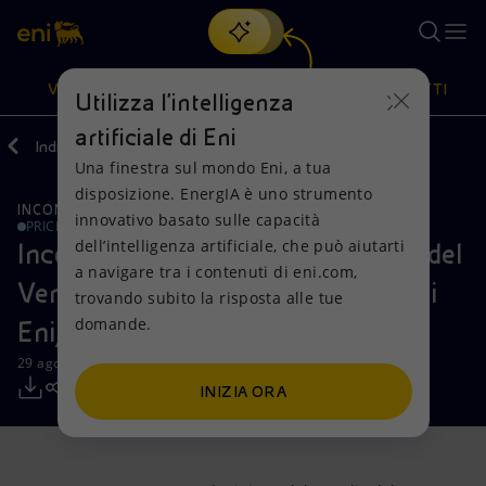
Cerca
VISIONE
AZIONI
PRODOTTI
Utilizza l'intelligenza
artificiale di Eni
Indietro
Media
Comunicati Stampa
Una finestra sul mondo Eni, a tua
Oppure
scopri EnergIA
, la nostra nuova soluzione di intelligenza
disposizione. EnergIA è uno strumento
artificiale.
INCONTRI E ACCORDI
Visione
Azioni
Prodotti
innovativo basato sulle capacità
PRICE SENSITIVE
dell’intelligenza artificiale, che può aiutarti
Incontro tra il Ministro del Petrolio del
a navigare tra i contenuti di eni.com,
Mission e valori
Diversificazione energetica
Casa
Venezuela, Rafael Ramirez, e l'AD di
trovando subito la risposta alle tue
domande.
Eni, Paolo Scaroni
Persone e Partnership
Tecnologie per la transizione
Imprese
29 agosto 2013 - 11:00 CEST
Net Zero
Collaborazioni per l'innovazione
Mobilità
INIZIA ORA
Modello satellitare
Attività nel mondo