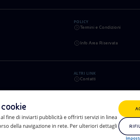
POLICY
Termini e Condizioni
Info Area Riservata
ALTRI LINK
Contatti
Calendario
i cookie
A
Aste e Bandi
l fine di inviarti pubblicità e offrirti servizi in linea
so della navigazione in rete. Per ulteriori dettagli
eniSpace
RIFI
Impost