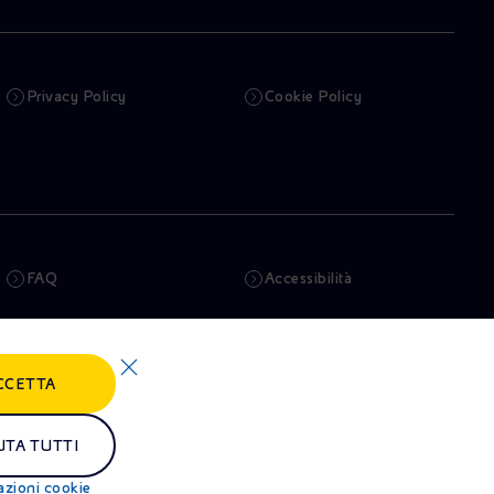
Privacy Policy
Cookie Policy
FAQ
Accessibilità
Newsletter
Intelligenza artificiale
CCETTA
Truffe e Phishing
Whistleblowing
Remit
Alluvioni
UTA TUTTI
azioni cookie