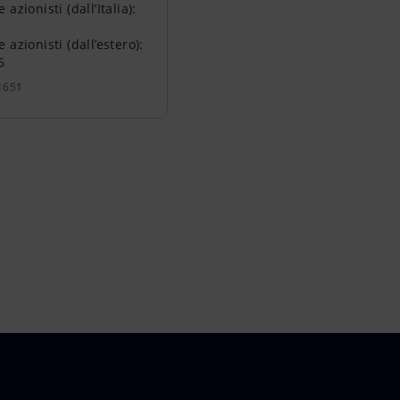
zionisti (dall’Italia):
azionisti (dall’estero):
6
1651