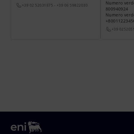
Numero verde a
+39 02 52031875 - +39 06 59822030
800940924
Numero verde 
+8001122345
+39 025205