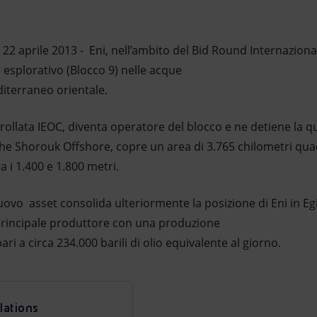
 22 aprile 2013 - Eni, nell’ambito del Bid Round Internazion
o esplorativo (Blocco 9) nelle acque
iterraneo orientale.
trollata IEOC, diventa operatore del blocco e ne detiene la 
he Shorouk Offshore, copre un area di 3.765 chilometri quad
 i 1.400 e 1.800 metri.
uovo asset consolida ulteriormente la posizione di Eni in Egi
 principale produttore con una produzione
ari a circa 234.000 barili di olio equivalente al giorno.
lations