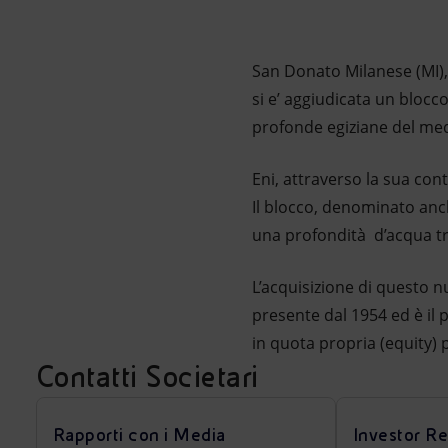
Market Abuse
San Donato Milanese (MI),
si e’ aggiudicata un blocc
profonde egiziane del med
Eni, attraverso la sua con
Il blocco, denominato anc
una profondità d’acqua tra
L’acquisizione di questo n
presente dal 1954 ed è il
in quota propria (equity) p
Contatti Societari
Rapporti con i Media
Investor Re