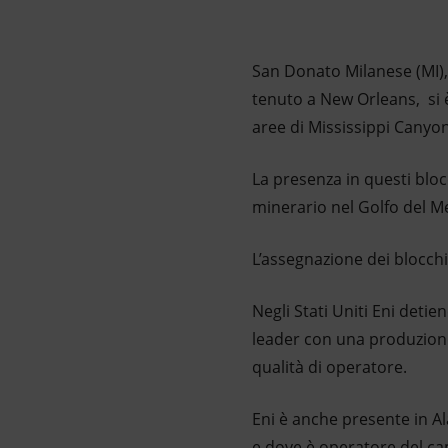
Market Abuse
San Donato Milanese (MI), 
tenuto a New Orleans, si è
aree di Mississippi Canyon
La presenza in questi bloc
minerario nel Golfo del M
L’assegnazione dei blocchi 
Negli Stati Uniti Eni detie
leader con una produzione n
qualità di operatore.
Eni è anche presente in A
e dove è operatore del ca