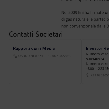
Nel 2009 Eni ha firmato u
di gas naturale, e parteci
non convenzionale dalle B
Contatti Societari
Rapporti con i Media
Investor Re
Numero verde a
+39 02 52031875 - +39 06 59822030
800940924
Numero verde 
+8001122345
+39 025205