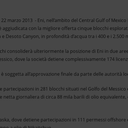
22 marzo 2013 - Eni, nell’ambito del Central Gulf of Mexico 
 aggiudicata con la migliore offerta cinque blocchi esplorativ
 e Desoto Canyon, in profondità d’acqua tra i 400 e i 2.500 m
chi consoliderà ulteriormente la posizione di Eni in due are
essico, dove la società detiene complessivamente 174 licenz
è soggetta all’approvazione finale da parte delle autorità loc
ne partecipazioni in 281 blocchi situati nel Golfo del Messic
etta giornaliera di circa 88 mila barili di olio equivalente, d
laska, dove detiene partecipazioni in 111 permessi offshore
mpo a olio di Nikaitchuq.