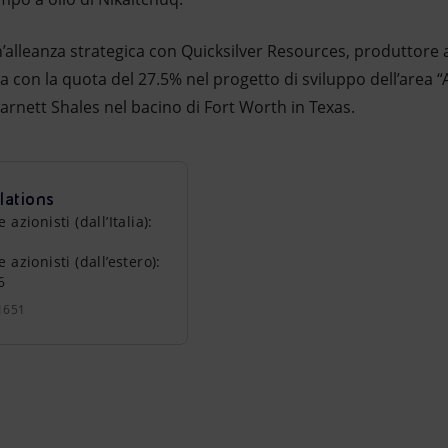
n’alleanza strategica con Quicksilver Resources, produttor
pa con la quota del 27.5% nel progetto di sviluppo dell’area “
arnett Shales nel bacino di Fort Worth in Texas.
lations
zionisti (dall’Italia):
azionisti (dall’estero):
6
1651