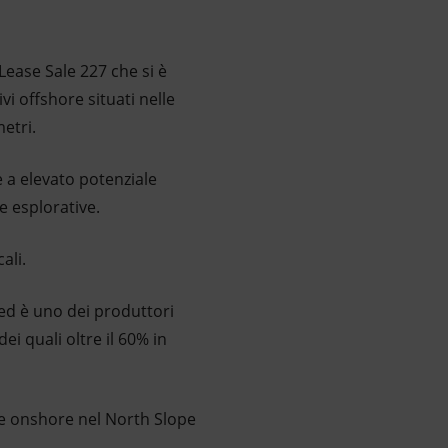
Lease Sale 227 che si è
i offshore situati nelle
etri.
e a elevato potenziale
e esplorative.
ali.
o ed è uno dei produttori
ei quali oltre il 60% in
 e onshore nel North Slope