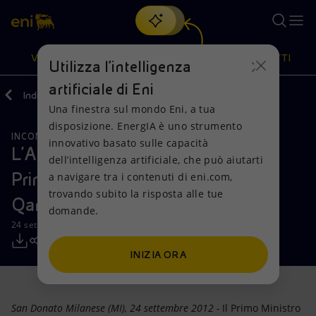
Cerca
VISIONE
AZIONI
PRODOTTI
Utilizza l'intelligenza
artificiale di Eni
Indietro
Media
Comunicati Stampa
Una finestra sul mondo Eni, a tua
Oppure
scopri EnergIA
, la nostra nuova soluzione di intelligenza
disposizione. EnergIA è uno strumento
artificiale.
INCONTRI E ACCORDI
Visione
Azioni
Prodotti
innovativo basato sulle capacità
L'AD Eni Paolo Scaroni incontra il
dell’intelligenza artificiale, che può aiutarti
Primo Ministro egiziano Hesham
a navigare tra i contenuti di eni.com,
Mission e valori
Diversificazione energetica
Casa
trovando subito la risposta alle tue
Qandil
domande.
Persone e Partnership
Tecnologie per la transizione
Imprese
24 settembre 2012 - 18:55 CEST
Net Zero
Collaborazioni per l'innovazione
Mobilità
INIZIA ORA
Modello satellitare
Attività nel mondo
San Donato Milanese (MI), 24 settembre 2012 -
Il Primo Ministro