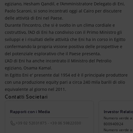
Energia accessibile
egiziano, Hesham Qandil, e l’Amministratore Delegato di Eni,
Paolo Scaroni, si sono incontrati oggi al Cairo per discutere
Innovazione
delle attività di Eni nel Paese.
Durante l’incontro, che si è svolto in un clima cordiale e
Scenari energetici
costruttivo, l’AD di Eni ha condiviso con il Primo Ministro gli
sviluppi e i risultati delle attività che Eni ha in corso in Egitto
confermando la propria visione positiva delle prospettive e
del potenziale esplorativo che il Paese presenta.
L’AD di Eni ha anche incontrato il Ministro del Petrolio
egiziano, Osama Kamal.
In Egitto Eni e' presente dal 1954 ed è il principale produttore
con una produzione equity pari a circa 240 mila barili di olio
equivalente al giorno nel 2011.
Contatti Societari
Rapporti con i Media
Investor Relati
Numero verde azio
+39 02 52031875 - +39 06 59822030
800940924
Numero verde azi