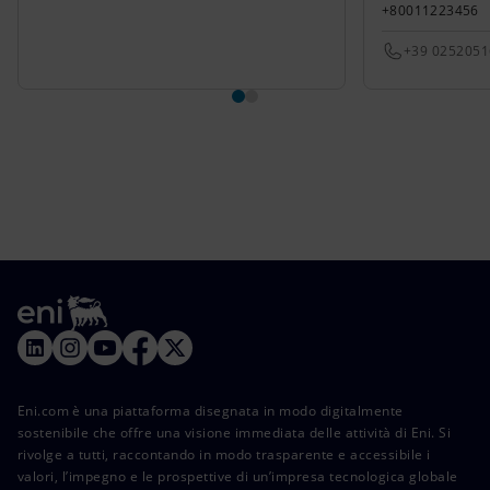
+80011223456
+39 025205
Eni.com è una piattaforma disegnata in modo digitalmente
sostenibile che offre una visione immediata delle attività di Eni. Si
rivolge a tutti, raccontando in modo trasparente e accessibile i
valori, l’impegno e le prospettive di un’impresa tecnologica globale