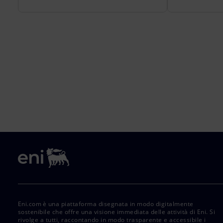
Eni.com è una piattaforma disegnata in modo digitalmente
sostenibile che offre una visione immediata delle attività di Eni. Si
rivolge a tutti, raccontando in modo trasparente e accessibile i