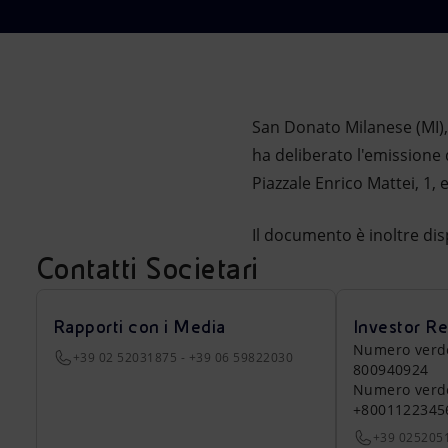
Market Abuse
San Donato Milanese (MI), 
ha deliberato l'emissione 
Piazzale Enrico Mattei, 1, e
Il documento è inoltre dis
Contatti Societari
Rapporti con i Media
Investor Re
Numero verde a
+39 02 52031875 - +39 06 59822030
800940924
Numero verde 
+8001122345
+39 025205