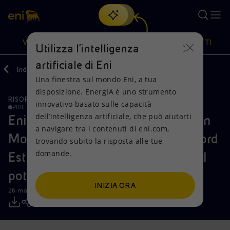
Cerca
VISIONE
AZIONI
PRODOTTI
Utilizza l'intelligenza
artificiale di Eni
Indietro
Media
Comunicati Stampa
Una finestra sul mondo Eni, a tua
Oppure
scopri EnergIA
, la nostra nuova soluzione di intelligenza
disposizione. EnergIA è uno strumento
artificiale.
RISORSE NATURALI
Visione
Azioni
Prodotti
innovativo basato sulle capacità
PRICE SENSITIVE
dell’intelligenza artificiale, che può aiutarti
Eni: nuovo e importante successo in
a navigare tra i contenuti di eni.com,
Mission e valori
Diversificazione energetica
Casa
Mozambico, i risultati di Mamba Nord
trovando subito la risposta alle tue
domande.
Est 1 incrementano ulteriormente il
Persone e Partnership
Tecnologie per la transizione
Imprese
potenziale dell'Area 4
Net Zero
Collaborazioni per l'innovazione
Mobilità
INIZIA ORA
26 marzo 2012 - 10:40 CEST
Modello satellitare
Attività nel mondo