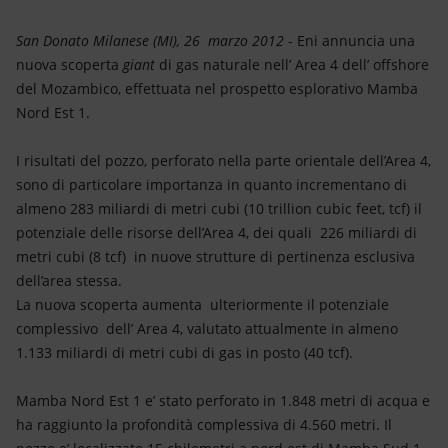
Energia accessibile
San Donato Milanese (MI), 26 marzo 2012
- Eni annuncia una
Innovazione
nuova scoperta
giant
di gas naturale nell’ Area 4 dell’ offshore
del Mozambico, effettuata nel prospetto esplorativo Mamba
Scenari energetici
Nord Est 1.
I risultati del pozzo, perforato nella parte orientale dell’Area 4,
sono di particolare importanza in quanto incrementano di
almeno 283 miliardi di metri cubi (10 trillion cubic feet, tcf) il
potenziale delle risorse dell’Area 4, dei quali 226 miliardi di
metri cubi (8 tcf) in nuove strutture di pertinenza esclusiva
dell’area stessa.
La nuova scoperta aumenta ulteriormente il potenziale
complessivo dell’ Area 4, valutato attualmente in almeno
1.133 miliardi di metri cubi di gas in posto (40 tcf).
Mamba Nord Est 1 e’ stato perforato in 1.848 metri di acqua e
ha raggiunto la profondità complessiva di 4.560 metri. Il