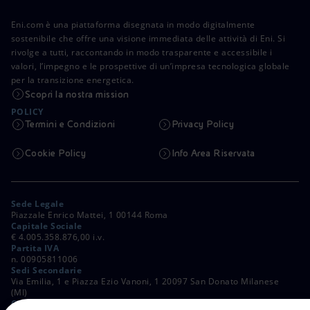
Eni.com è una piattaforma disegnata in modo digitalmente
sostenibile che offre una visione immediata delle attività di Eni. Si
rivolge a tutti, raccontando in modo trasparente e accessibile i
valori, l’impegno e le prospettive di un’impresa tecnologica globale
per la transizione energetica.
Scopri la nostra mission
POLICY
Termini e Condizioni
Privacy Policy
Cookie Policy
Info Area Riservata
Sede Legale
Piazzale Enrico Mattei, 1 00144 Roma
Capitale Sociale
€ 4.005.358.876,00 i.v.
Partita IVA
n. 00905811006
Sedi Secondarie
Via Emilia, 1 e Piazza Ezio Vanoni, 1 20097 San Donato Milanese
(MI)
C. Fiscale e Registro Imprese di Roma