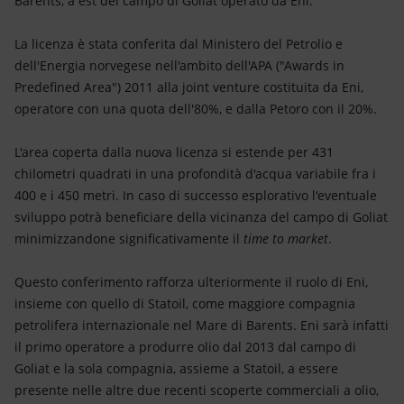
Barents, a est del campo di Goliat operato da Eni.
Energia accessibile
La licenza è stata conferita dal Ministero del Petrolio e
Innovazione
dell'Energia norvegese nell'ambito dell'APA ("Awards in
Predefined Area") 2011 alla joint venture costituita da Eni,
Scenari energetici
operatore con una quota dell'80%, e dalla Petoro con il 20%.
L'area coperta dalla nuova licenza si estende per 431
chilometri quadrati in una profondità d'acqua variabile fra i
400 e i 450 metri. In caso di successo esplorativo l'eventuale
sviluppo potrà beneficiare della vicinanza del campo di Goliat
minimizzandone significativamente il
time to market
.
Questo conferimento rafforza ulteriormente il ruolo di Eni,
insieme con quello di Statoil, come maggiore compagnia
petrolifera internazionale nel Mare di Barents. Eni sarà infatti
il primo operatore a produrre olio dal 2013 dal campo di
Goliat e la sola compagnia, assieme a Statoil, a essere
presente nelle altre due recenti scoperte commerciali a olio,