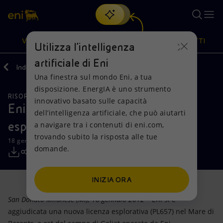
Cerca
VISIONE
AZIONI
PRODOTTI
Utilizza l'intelligenza
artificiale di Eni
Indietro
Media
Comunicati Stampa
Una finestra sul mondo Eni, a tua
Oppure
scopri EnergIA
, la nostra nuova soluzione di intelligenza
disposizione. EnergIA è uno strumento
artificiale.
RISORSE NATURALI
Visione
Azioni
Prodotti
innovativo basato sulle capacità
Eni si aggiudica nuova licenza
dell’intelligenza artificiale, che può aiutarti
esplorativa nel Mare di Barents
a navigare tra i contenuti di eni.com,
Mission e valori
Diversificazione energetica
Casa
trovando subito la risposta alle tue
18 gennaio 2012 - 15:20 CET
domande.
Persone e Partnership
Tecnologie per la transizione
Imprese
Net Zero
Collaborazioni per l'innovazione
Mobilità
INIZIA ORA
San Donato Milanese (MI), 18 gennaio 2012
– Eni si è
Modello satellitare
Attività nel mondo
aggiudicata una nuova licenza esplorativa (PL657) nel Mare di