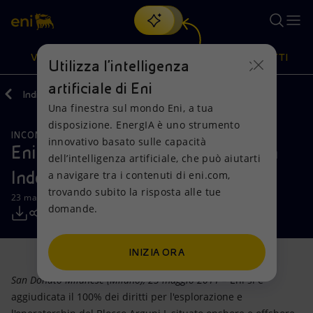
Cerca
VISIONE
AZIONI
PRODOTTI
Utilizza l'intelligenza
artificiale di Eni
Indietro
Media
Comunicati Stampa
Una finestra sul mondo Eni, a tua
Oppure
scopri EnergIA
, la nostra nuova soluzione di intelligenza
disposizione. EnergIA è uno strumento
artificiale.
INCONTRI E ACCORDI
RISORSE NATURALI
Visione
Azioni
Prodotti
innovativo basato sulle capacità
Eni si aggiudica il blocco Arguni I in
dell’intelligenza artificiale, che può aiutarti
Indonesia
a navigare tra i contenuti di eni.com,
Mission e valori
Diversificazione energetica
Casa
trovando subito la risposta alle tue
23 maggio 2011 - 11:00 CEST
domande.
Persone e Partnership
Tecnologie per la transizione
Imprese
Net Zero
Collaborazioni per l'innovazione
Mobilità
INIZIA ORA
San Donato Milanese (Milano), 23 maggio 2011 –
Eni si è
Modello satellitare
Attività nel mondo
aggiudicata il 100% dei diritti per l'esplorazione e