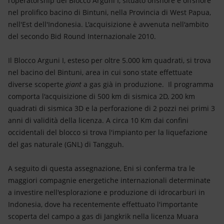
l'operatorship del Blocco Arguni I, situato onshore e offshore
Energia accessibile
nel prolifico bacino di Bintuni, nella Provincia di West Papua,
nell'Est dell'Indonesia. L'acquisizione è avvenuta nell'ambito
Innovazione
del secondo Bid Round Internazionale 2010.
Scenari energetici
Il Blocco Arguni I, esteso per oltre 5.000 km quadrati, si trova
nel bacino del Bintuni, area in cui sono state effettuate
diverse scoperte
giant
a gas già in produzione. Il programma
comporta l'acquisizione di 500 km di sismica 2D, 200 km
quadrati di sismica 3D e la perforazione di 2 pozzi nei primi 3
anni di validità della licenza. A circa 10 Km dai confini
occidentali del blocco si trova l'impianto per la liquefazione
del gas naturale (GNL) di Tangguh.
A seguito di questa assegnazione, Eni si conferma tra le
maggiori compagnie energetiche internazionali determinate
a investire nell'esplorazione e produzione di idrocarburi in
Indonesia, dove ha recentemente effettuato l'importante
scoperta del campo a gas di Jangkrik nella licenza Muara