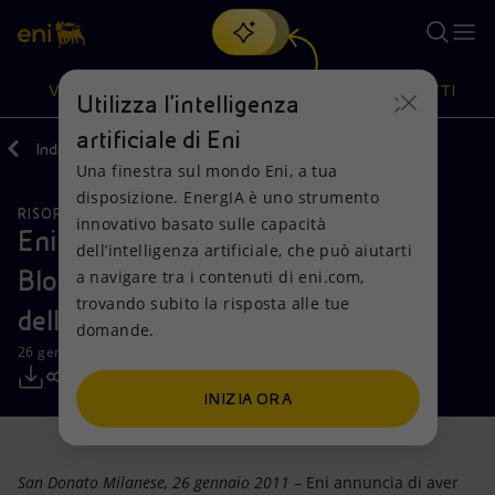
Cerca
VISIONE
AZIONI
PRODOTTI
Utilizza l'intelligenza
artificiale di Eni
Indietro
Media
Comunicati Stampa
Una finestra sul mondo Eni, a tua
Oppure
scopri EnergIA
, la nostra nuova soluzione di intelligenza
disposizione. EnergIA è uno strumento
artificiale.
RISORSE NATURALI
Visione
Azioni
Prodotti
innovativo basato sulle capacità
Eni si aggiudica l'operatorship del
dell’intelligenza artificiale, che può aiutarti
Blocco 35 nelle acque profonde
a navigare tra i contenuti di eni.com,
Mission e valori
Diversificazione energetica
Casa
trovando subito la risposta alle tue
dell'Angola
domande.
Persone e Partnership
Tecnologie per la transizione
Imprese
26 gennaio 2011 - 15:00 CET
Net Zero
Collaborazioni per l'innovazione
Mobilità
INIZIA ORA
Modello satellitare
Attività nel mondo
San Donato Milanese, 26 gennaio 2011
– Eni annuncia di aver