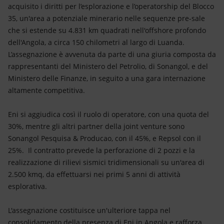
Energia accessibile
acquisito i diritti per l’esplorazione e l’operatorship del Blocco
35, un'area a potenziale minerario nelle sequenze pre-sale
Innovazione
che si estende su 4.831 km quadrati nell'offshore profondo
dell'Angola, a circa 150 chilometri al largo di Luanda.
Scenari energetici
L’assegnazione è avvenuta da parte di una giuria composta da
rappresentanti del Ministero del Petrolio, di Sonangol, e del
Ministero delle Finanze, in seguito a una gara internazione
altamente competitiva.
Eni si aggiudica così il ruolo di operatore, con una quota del
30%, mentre gli altri partner della joint venture sono
Sonangol Pesquisa & Producao, con il 45%, e Repsol con il
25%. Il contratto prevede la perforazione di 2 pozzi e la
realizzazione di rilievi sismici tridimensionali su un'area di
2.500 kmq, da effettuarsi nei primi 5 anni di attività
esplorativa.
L'assegnazione costituisce un'ulteriore tappa nel
consolidamento della presenza di Eni in Angola e rafforza