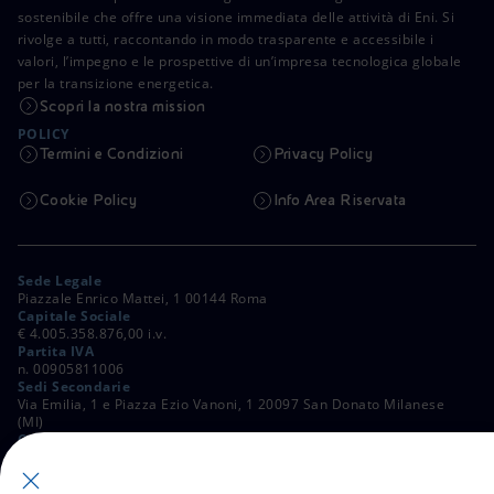
sostenibile che offre una visione immediata delle attività di Eni. Si
rivolge a tutti, raccontando in modo trasparente e accessibile i
valori, l’impegno e le prospettive di un’impresa tecnologica globale
per la transizione energetica.
Scopri la nostra mission
POLICY
Termini e Condizioni
Privacy Policy
Cookie Policy
Info Area Riservata
Sede Legale
Piazzale Enrico Mattei, 1 00144 Roma
Capitale Sociale
€ 4.005.358.876,00 i.v.
Partita IVA
n. 00905811006
Sedi Secondarie
Via Emilia, 1 e Piazza Ezio Vanoni, 1 20097 San Donato Milanese
(MI)
C. Fiscale e Registro Imprese di Roma
n. 00484960588