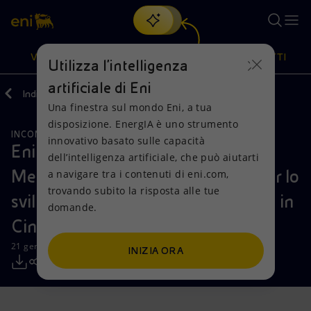
Cerca
VISIONE
AZIONI
PRODOTTI
Utilizza l'intelligenza
artificiale di Eni
Indietro
Media
Comunicati Stampa
Una finestra sul mondo Eni, a tua
Oppure
scopri EnergIA
, la nostra nuova soluzione di intelligenza
disposizione. EnergIA è uno strumento
artificiale.
INCONTRI E ACCORDI
RISORSE NATURALI
Visione
Azioni
Prodotti
innovativo basato sulle capacità
Eni e Petrochina firmano
dell’intelligenza artificiale, che può aiutarti
Memorandum of Understanding per lo
a navigare tra i contenuti di eni.com,
Mission e valori
Diversificazione energetica
Casa
trovando subito la risposta alle tue
sviluppo di opportunita' di business in
domande.
Persone e Partnership
Tecnologie per la transizione
Imprese
Cina e all'estero
Net Zero
Collaborazioni per l'innovazione
Mobilità
21 gennaio 2011 - 10:15 CET
INIZIA ORA
Modello satellitare
Attività nel mondo