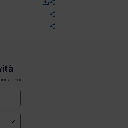
ità
l mondo Eni.