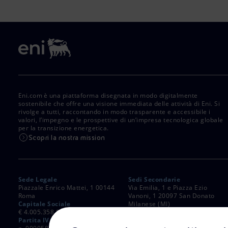
Eni.com è una piattaforma disegnata in modo digitalmente
sostenibile che offre una visione immediata delle attività di Eni. Si
rivolge a tutti, raccontando in modo trasparente e accessibile i
valori, l’impegno e le prospettive di un’impresa tecnologica globale
per la transizione energetica.
Scopri la nostra mission
Sede Legale
Sedi Secondarie
Piazzale Enrico Mattei, 1 00144
Via Emilia, 1 e Piazza Ezio
Roma
Vanoni, 1 20097 San Donato
Capitale Sociale
Milanese (MI)
€ 4.005.358.876,00 i.v.
C. Fiscale e Registro Imprese
Partita IVA
di Roma