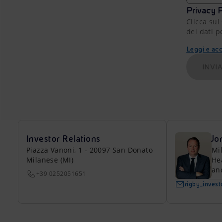
Privacy P
Clicca sul
dei dati p
Leggi e acc
INVI
Investor Relations
Jo
Piazza Vanoni, 1 - 20097 San Donato
Mi
Milanese (MI)
He
an
+39 0252051651
rigby_inves