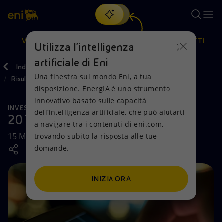
Cerca
VISIONE
AZIONI
PRODOTTI
Utilizza l'intelligenza
artificiale di Eni
Indietro
Investitori
Reporting e bilanci
Una finestra sul mondo Eni, a tua
Risultati finanziari e rapporti
Oppure
scopri EnergIA
, la nostra nuova soluzione di intelligenza
disposizione. EnergIA è uno strumento
artificiale.
Visione
Azioni
Prodotti
innovativo basato sulle capacità
INVESTITORI
dell’intelligenza artificiale, che può aiutarti
2019-2022 Strategy Presentation
a navigare tra i contenuti di eni.com,
Mission e valori
Diversificazione energetica
Casa
15 Marzo 2019
trovando subito la risposta alle tue
domande.
Persone e Partnership
Tecnologie per la transizione
Imprese
Net Zero
Collaborazioni per l'innovazione
Mobilità
INIZIA ORA
Modello satellitare
Attività nel mondo