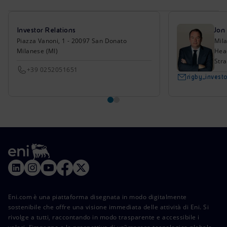
Investor Relations
Jon
Piazza Vanoni, 1 - 20097 San Donato
Mil
Milanese (MI)
Head
Stra
+39 0252051651
rigby_inves
Eni.com è una piattaforma disegnata in modo digitalmente
sostenibile che offre una visione immediata delle attività di Eni. Si
rivolge a tutti, raccontando in modo trasparente e accessibile i