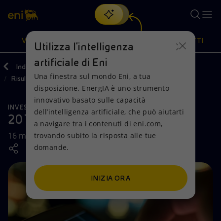
Cerca
VISIONE
AZIONI
PRODOTTI
Utilizza l'intelligenza
artificiale di Eni
Indietro
Investitori
Reporting e bilanci
Una finestra sul mondo Eni, a tua
Risultati finanziari e rapporti
Oppure
scopri EnergIA
, la nostra nuova soluzione di intelligenza
disposizione. EnergIA è uno strumento
artificiale.
Visione
Azioni
Prodotti
innovativo basato sulle capacità
INVESTITORI
dell’intelligenza artificiale, che può aiutarti
2018-2021 Strategy
a navigare tra i contenuti di eni.com,
Mission e valori
Diversificazione energetica
Casa
16 marzo 2018
trovando subito la risposta alle tue
domande.
Persone e Partnership
Tecnologie per la transizione
Imprese
Net Zero
Collaborazioni per l'innovazione
Mobilità
INIZIA ORA
Modello satellitare
Attività nel mondo