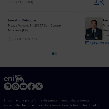
PDF (238,82 KB)
Investor Relations
Jon
Piazza Vanoni, 1 - 20097 San Donato
Mil
Milanese (MI)
Head
Stra
+39 0252051651
rigby_inves
Eni.com è una piattaforma disegnata in modo digitalmente
sostenibile che offre una visione immediata delle attività di Eni. Si