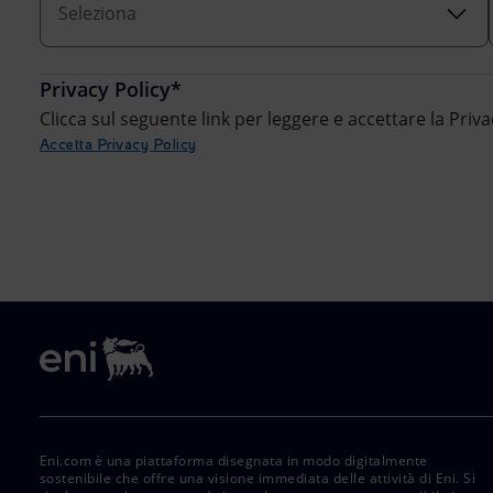
Seleziona
Market Abuse
Privacy Policy*
Clicca sul seguente link per leggere e accettare la Priva
Accetta Privacy Policy
Eni.com è una piattaforma disegnata in modo digitalmente
sostenibile che offre una visione immediata delle attività di Eni. Si