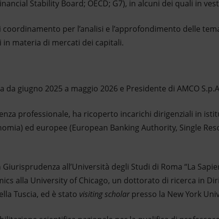
inancial Stability Board; OECD; G7), in alcuni dei quali in ves
coordinamento per l’analisi e l’approfondimento delle tema
 in materia di mercati dei capitali.
rna da giugno 2025 a maggio 2026 e Presidente di AMCO S.p.A.
nza professionale, ha ricoperto incarichi dirigenziali in isti
Economia) ed europee (European Banking Authority, Single Re
 Giurisprudenza all’Università degli Studi di Roma “La Sapi
s alla University of Chicago, un dottorato di ricerca in Dir
della Tuscia, ed è stato
visiting scholar
presso la New York Univ