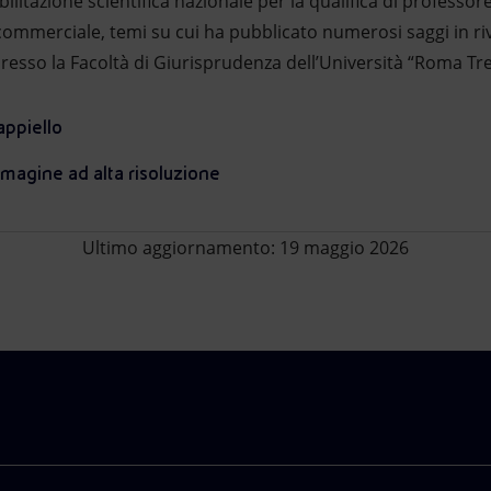
ilitazione scientifica nazionale per la qualifica di professore
 commerciale, temi su cui ha pubblicato numerosi saggi in rivi
presso la Facoltà di Giurisprudenza dell’Università “Roma Tr
appiello
magine ad alta risoluzione
Ultimo aggiornamento: 19 maggio 2026