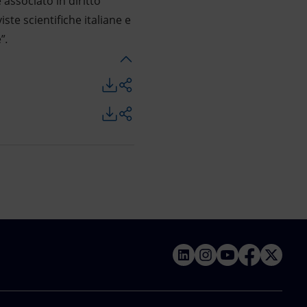
 associato in diritto
ste scientifiche italiane e
e”
.