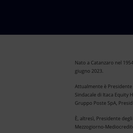
Market Abuse
Nato a Catanzaro nel 1954,
giugno 2023.
Attualmente è Presidente d
Sindacale di Itaca Equity 
Gruppo Poste SpA, Presid
È, altresì, Presidente deg
Mezzogiorno-Mediocredito 