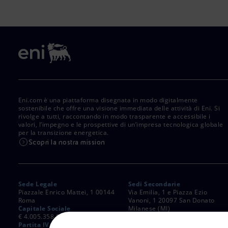
Eni.com è una piattaforma disegnata in modo digitalmente
sostenibile che offre una visione immediata delle attività di Eni. Si
rivolge a tutti, raccontando in modo trasparente e accessibile i
valori, l’impegno e le prospettive di un’impresa tecnologica globale
per la transizione energetica.
Scopri la nostra mission
Sede Legale
Sedi Secondarie
Piazzale Enrico Mattei, 1 00144
Via Emilia, 1 e Piazza Ezio
Roma
Vanoni, 1 20097 San Donato
Capitale Sociale
Milanese (MI)
€ 4.005.358.876,00 i.v.
C. Fiscale e Registro Imprese
Partita IVA
di Roma