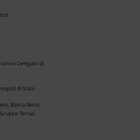
anza.
.
tratore Delegato di
opoli di Stato.
lano, Banca Akros,
(Gruppo Terna).