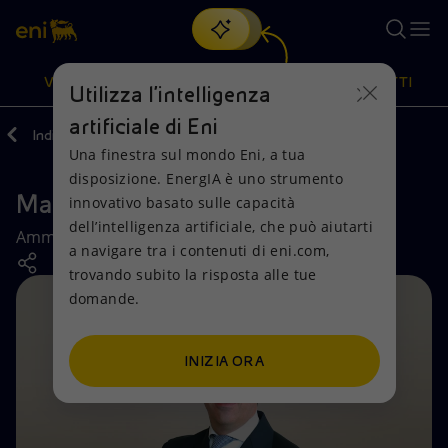
Cerca
VISIONE
AZIONI
PRODOTTI
Utilizza l'intelligenza
artificiale di Eni
Indietro
Governance
Una finestra sul mondo Eni, a tua
Oppure
scopri EnergIA
, la nostra nuova soluzione di intelligenza
disposizione. EnergIA è uno strumento
artificiale.
Matteo Petrella
Visione
Azioni
Prodotti
innovativo basato sulle capacità
dell’intelligenza artificiale, che può aiutarti
Amministratore non esecutivo indipendente
a navigare tra i contenuti di eni.com,
Mission e valori
Diversificazione energetica
Casa
trovando subito la risposta alle tue
domande.
Persone e Partnership
Tecnologie per la transizione
Imprese
Net Zero
Collaborazioni per l'innovazione
Mobilità
INIZIA ORA
Modello satellitare
Attività nel mondo