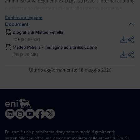
amministrativa degli enti ex D.Lgs. 231/2001, internal auditing
e valutazione dei sistemi di controllo interno, normativa...
Continua a leggere
Documenti
Biografia di Matteo Petrella
PDF (81,82 KB)
Matteo Petrella - Immagine ad alta risoluzione
JPG (8,20 MB)
Ultimo aggiornamento: 18 maggio 2026
Eni.com è una piattaforma disegnata in modo digitalmente
sostenibile che offre una visione immediata delle attività di Eni. Si