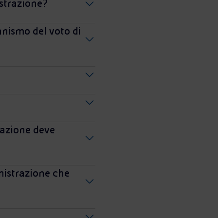
istrazione?
anismo del voto di
razione deve
inistrazione che