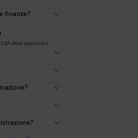
le finanze?
e
il CdA deve approvare.
strazione?
nistrazione?