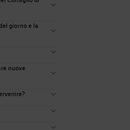
?
del giorno e la
tare nuove
tervenire?