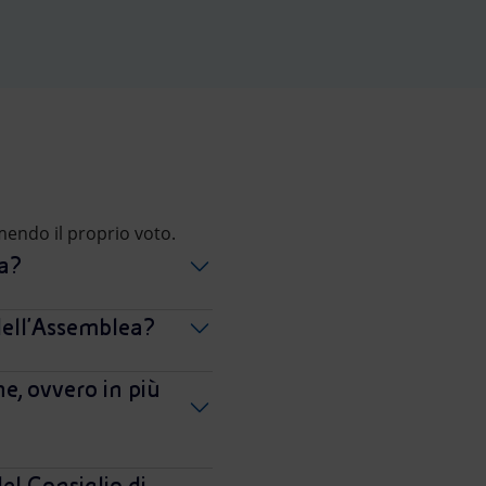
mendo il proprio voto.
ea?
dell'Assemblea?
e, ovvero in più
el Consiglio di