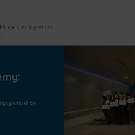
ife-cycle, nella gestione
...
emy:
i
ingegneria di Eni.