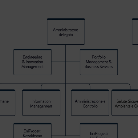
a un organigramma. Al vertice è presente la figura dell’Am