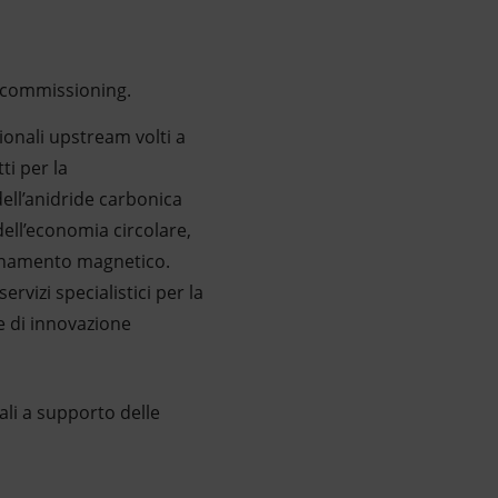
 decommissioning.
zionali upstream volti a
ti per la
dell’anidride carbonica
 dell’economia circolare,
nfinamento magnetico.
ervizi specialistici per la
 e di innovazione
sali a supporto delle