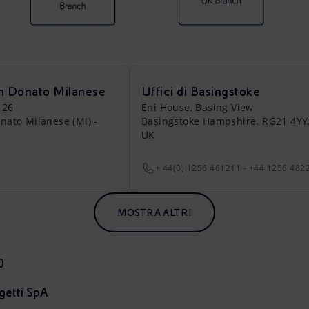
an Donato Milanese
Uffici di Basingstoke
 26
Eni House, Basing View
nato Milanese (MI) -
Basingstoke Hampshire. RG21 4YY
UK
+ 44(0) 1256 461211 - +44 1256 482
MOSTRA ALTRI
0
getti SpA