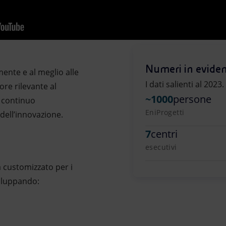
Numeri in evide
ente e al meglio alle
I dati salienti al 2023.
re rilevante al
~1000
persone
n continuo
EniProgetti
dell’innovazione.
7
centri
esecutivi
a customizzato per i
viluppando: