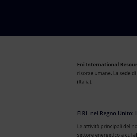
Market Abuse
Eni International Resou
risorse umane. La sede d
(Italia).
EIRL nel Regno Unito:
Le attività principali del
settore energetico a cui a