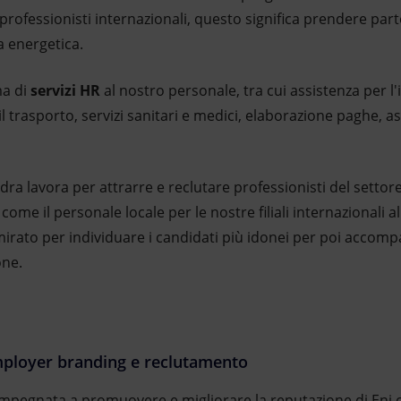
professionisti internazionali, questo significa prendere part
a energetica.
a di
servizi HR
al nostro personale, tra cui assistenza per l'
il trasporto, servizi sanitari e medici, elaborazione paghe, as
ra lavora per attrarre e reclutare professionisti del settore a
come il personale locale per le nostre filiali internazionali al d
ato per individuare i candidati più idonei per poi accompagn
one.
Employer branding e reclutamento
L è impegnata a promuovere e migliorare la reputazione di Eni