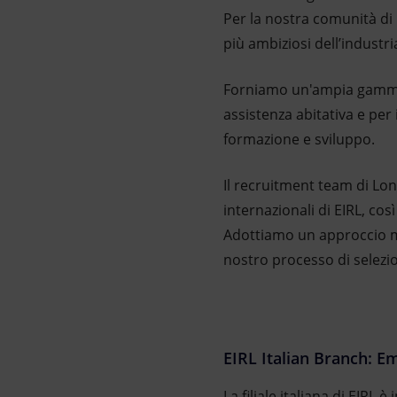
Per la nostra comunità di 
più ambiziosi dell’industri
Forniamo un'ampia gamm
assistenza abitativa e per 
formazione e sviluppo.
Il recruitment team di Lond
internazionali di EIRL, così 
Adottiamo un approccio mir
nostro processo di selezi
EIRL Italian Branch: 
La filiale italiana di EIR