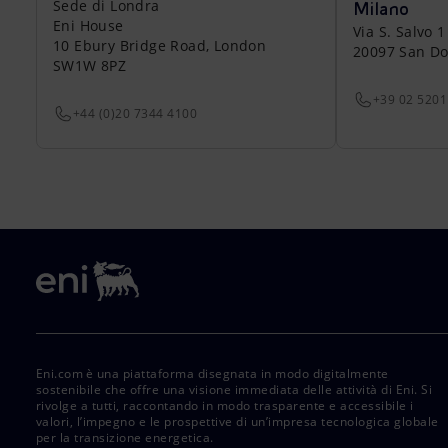
Sede di Londra
Milano
Eni House
Via S. Salvo 1
10 Ebury Bridge Road, London
20097 San Do
SW1W 8PZ
+39 02 5201
+44 (0)20 7344 4100
Eni.com è una piattaforma disegnata in modo digitalmente
sostenibile che offre una visione immediata delle attività di Eni. Si
rivolge a tutti, raccontando in modo trasparente e accessibile i
valori, l’impegno e le prospettive di un’impresa tecnologica globale
per la transizione energetica.