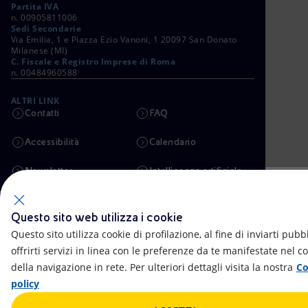
Partita IVA
n. 00905811006
Sedi Secondarie
Via Emilia, 1 e Piazza Ezio Vanoni, 1 20097 San Donato
Milanese (MI)
C. Fiscale e Registro Imprese di Roma
n. 00484960588
ALTRI LINK
Contatti
FAQ
Accessibilità
Calendario
Newsletter
Intelligenza artificiale
Aste e Bandi
Truffe e Phishing
Questo sito web utilizza i cookie
Whistleblowing
eniSpace
Questo sito utilizza cookie di profilazione, al fine di inviarti pubbl
offrirti servizi in linea con le preferenze da te manifestate nel c
Remit
Alluvioni
della navigazione in rete. Per ulteriori dettagli visita la nostra
Co
policy