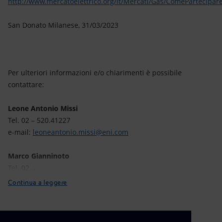
http://www.mercatoelettrico.org/It/Mercati/Gas/ComePartecipar
San Donato Milanese, 31/03/2023
Per ulteriori informazioni e/o chiarimenti è possibile
contattare:
Leone Antonio Missi
Tel. 02 – 520.41227
e-mail:
leoneantonio.missi@eni.com
Marco Gianninoto
Tel. 02...
Continua a leggere