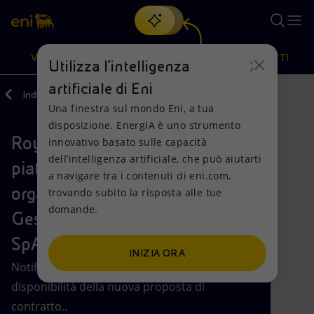
Cerca
VISIONE
AZIONI
PRODOTTI
Utilizza l'intelligenza
artificiale di Eni
Indietro
Aste e Bandi
Una finestra sul mondo Eni, a tua
Oppure
scopri EnergIA
, la nostra nuova soluzione di intelligenza
disposizione. EnergIA è uno strumento
artificiale.
Royalties – Offerta di gas sulla
Visione
Azioni
Prodotti
innovativo basato sulle capacità
dell’intelligenza artificiale, che può aiutarti
piattaforma di negoziazione
a navigare tra i contenuti di eni.com,
Mission e valori
Diversificazione energetica
Casa
organizzata e gestita dal
trovando subito la risposta alle tue
domande.
Persone e Partnership
Tecnologie per la transizione
Imprese
Gestore dei Mercati Energetici
SpA (GME)
Net Zero
Collaborazioni per l'innovazione
Mobilità
INIZIA ORA
Notifica di recesso dal Contratto e di
Modello satellitare
Attività nel mondo
disponibilità della nuova proposta di
contratto..