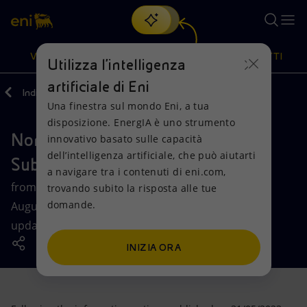
Cerca
VISIONE
AZIONI
PRODOTTI
Utilizza l'intelligenza
artificiale di Eni
Indietro
Aste e Bandi
Una finestra sul mondo Eni, a tua
Oppure
scopri EnergIA
, la nostra nuova soluzione di intelligenza
disposizione. EnergIA è uno strumento
artificiale.
North/West Europe Auction for
Visione
Azioni
Prodotti
innovativo basato sulle capacità
dell’intelligenza artificiale, che può aiutarti
Subletting Products
a navigare tra i contenuti di eni.com,
Mission e valori
Diversificazione energetica
Casa
from 1ˢᵗ October 2022 to 1ˢᵗ October 2023 - update
trovando subito la risposta alle tue
domande.
August 2023 - 1ˢᵗ October 2023 to 1ˢᵗOctober 2024 –
Persone e Partnership
Tecnologie per la transizione
Imprese
update 4Q 23
Net Zero
Collaborazioni per l'innovazione
Mobilità
INIZIA ORA
Modello satellitare
Attività nel mondo