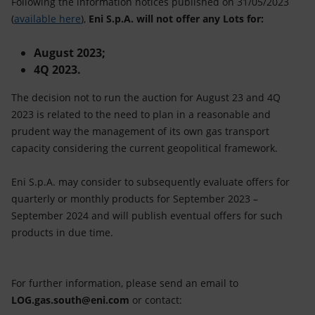
Following the information notices published on 31/05/2023
Energia accessibile
(
available here
),
Eni S.p.A. will not offer any Lots for:
Innovazione
August 2023;
4Q 2023.
Scenari energetici
The decision not to run the auction for August 23 and 4Q
2023 is related to the need to plan in a reasonable and
prudent way the management of its own gas transport
capacity considering the current geopolitical framework.
Eni S.p.A. may consider to subsequently evaluate offers for
quarterly or monthly products for September 2023 –
September 2024 and will publish eventual offers for such
products in due time.
For further information, please send an email to
LOG.gas.south@eni.com
or contact: