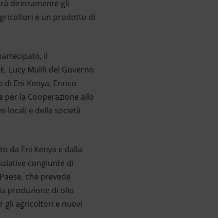
erà direttamente gli
agricoltori e un prodotto di
artecipato, il
E. Lucy Mulili del Governo
re di Eni Kenya, Enrico
ana per la Cooperazione allo
i locali e della società
o da Eni Kenya e dalla
niziative congiunte di
l Paese, che prevede
 la produzione di olio
gli agricoltori e nuovi