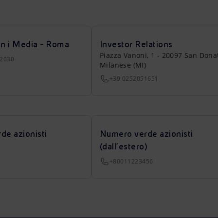
on i Media - Roma
Investor Relations
Piazza Vanoni, 1 - 20097 San Dona
22030
Milanese (MI)
+39 0252051651
de azionisti
Numero verde azionisti
(dall’estero)
+80011223456