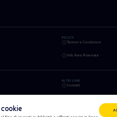
POLICY
Termini e Condizioni
Info Area Riservata
ALTRI LINK
Contatti
Calendario
i cookie
A
Aste e Bandi