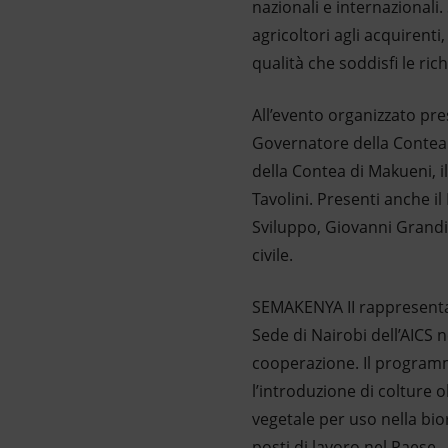
nazionali e internazionali
agricoltori agli acquirenti
qualità che soddisfi le ric
All’evento organizzato pre
Governatore della Contea d
della Contea di Makueni, il
Tavolini. Presenti anche il
Sviluppo, Giovanni Grandi, 
civile.
SEMAKENYA II rappresenta
Sede di Nairobi dell’AICS n
cooperazione. Il programma
l’introduzione di colture o
vegetale per uso nella bio
posti di lavoro nel Paese.