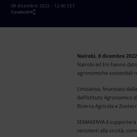
08 dicembre 2022 - 12:40 CET
Market Abuse
Condividi
Nairobi, 8 dicembre 2022
Nairobi ed Eni hanno dato
agronomiche sostenibili re
L’iniziativa, finanziata da
dell’Istituto Agronomico d
Ricerca Agricola e Zootec
SEMAKENYA II supporterà la 
resistenti alla siccità, co