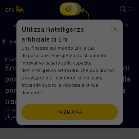
Cerca
VISIONE
AZIONI
PRODOTTI
Utilizza l'intelligenza
artificiale di Eni
Indietro
Media
Comunicati Stampa
Una finestra sul mondo Eni, a tua
Oppure
scopri EnergIA
, la nostra nuova soluzione di intelligenza
disposizione. EnergIA è uno strumento
artificiale.
FINANZA, STRATEGIA E REPORT
Visione
Azioni
Prodotti
innovativo basato sulle capacità
Eni - programma di acquisto di azioni
dell’intelligenza artificiale, che può aiutarti
proprie per il 2026: conclusione della
a navigare tra i contenuti di eni.com,
Mission e valori
Diversificazione energetica
Casa
trovando subito la risposta alle tue
prima tranche e avvio della seconda
domande.
Persone e Partnership
Tecnologie per la transizione
Imprese
tranche
Net Zero
Collaborazioni per l'innovazione
Mobilità
27 maggio 2026 - 12:38 CEST
INIZIA ORA
Modello satellitare
Attività nel mondo