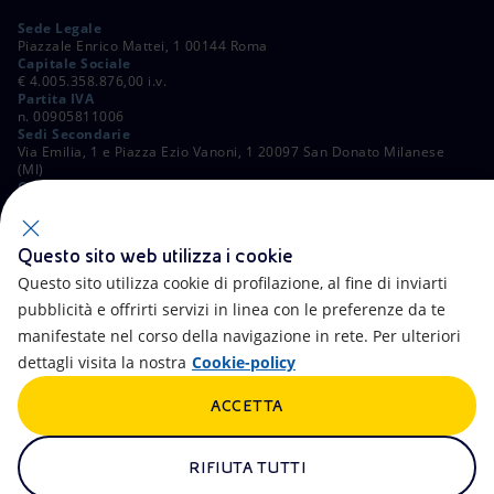
Sede Legale
Piazzale Enrico Mattei, 1 00144 Roma
Capitale Sociale
€ 4.005.358.876,00 i.v.
Partita IVA
n. 00905811006
Sedi Secondarie
Via Emilia, 1 e Piazza Ezio Vanoni, 1 20097 San Donato Milanese
(MI)
C. Fiscale e Registro Imprese di Roma
n. 00484960588
ALTRI LINK
Questo sito web utilizza i cookie
Contatti
FAQ
Questo sito utilizza cookie di profilazione, al fine di inviarti
pubblicità e offrirti servizi in linea con le preferenze da te
Accessibilità
Calendario
manifestate nel corso della navigazione in rete. Per ulteriori
dettagli visita la nostra
Cookie-policy
Newsletter
Intelligenza artificiale
ACCETTA
Aste e Bandi
Truffe e Phishing
Whistleblowing
eniSpace
RIFIUTA TUTTI