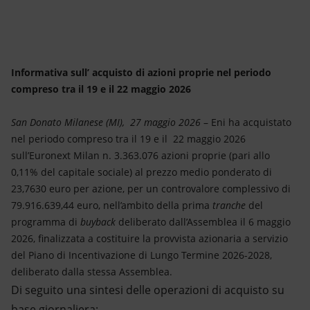
Energia accessibile
Innovazione
Scenari energetici
Informativa sull’ acquisto di azioni proprie nel periodo
compreso tra il 19 e il 22 maggio 2026
San Donato Milanese (MI), 27 maggio 2026
– Eni ha acquistato
nel periodo compreso tra il 19 e il 22 maggio 2026
sull’Euronext Milan n. 3.363.076 azioni proprie (pari allo
0,11% del capitale sociale) al prezzo medio ponderato di
23,7630 euro per azione, per un controvalore complessivo di
79.916.639,44 euro, nell’ambito della prima
tranche
del
programma di
buyback
deliberato dall’Assemblea il 6 maggio
2026, finalizzata a costituire la provvista azionaria a servizio
del Piano di Incentivazione di Lungo Termine 2026-2028,
deliberato dalla stessa Assemblea.
Di seguito una sintesi delle operazioni di acquisto su
base giornaliera: