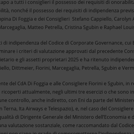
po a tutti i consiglieri il possesso dei requisiti di onorabilit
ilità, nonché il possesso dei requisiti di indipendenza previst
ina Di Foggia e dei Consiglieri Stefano Cappiello, Carolyn 
arcegaglia, Matteo Petrella, Cristina Sgubin e Raphael Louis
ti di indipendenza del Codice di Corporate Governance, cui En
minare i criteri di valutazione approvati dal precedente Consi
etario e gli assetti proprietari 2025 e ha ritenuto indipenden
iello, Dittmeier, Fiorini, Marcegaglia, Petrella, Sgubin e Verm
te del CdA Di Foggia e alle Consigliere Fiorini e Sgubin, in r
ricoperti attualmente, negli ultimi tre esercizi o che sono in
e controllo, anche indiretto, con Eni da parte del Minister
 Terna, Ita Airways e Telespazio), e, nel caso del Consigliere
ualità di Dirigente Generale del Ministero dell’Economia e de
i una valutazione sostanziale, come raccomandato dal Codic
zioni non siano in grado di comprometterne l'indipendenza ai