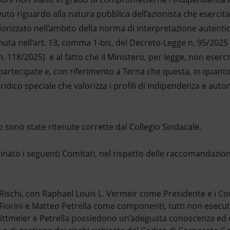
to riguardo alla natura pubblica dell’azionista che esercita
lorizzato nell’ambito della norma di interpretazione autentica
uta nell’art. 13, comma 1-bis, del Decreto-Legge n. 95/2025
. 118/2025) e al fatto che il Ministero, per legge, non eserci
artecipate e, con riferimento a Terna che questa, in quanto
idico speciale che valorizza i profili di indipendenza e aut
o sono state ritenute corrette dal Collegio Sindacale.
minato i seguenti Comitati, nel rispetto delle raccomandazio
Rischi, con Raphael Louis L. Vermeir come Presidente e i Con
Fiorini e Matteo Petrella come componenti, tutti non esecutiv
Dittmeier e Petrella possiedono un’adeguata conoscenza ed 