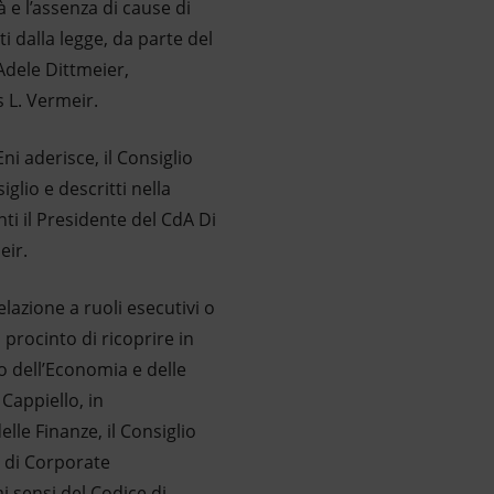
à e l’assenza di cause di
i dalla legge, da parte del
Adele Dittmeier,
 L. Vermeir.
i aderisce, il Consiglio
glio e descritti nella
ti il Presidente del CdA Di
eir.
elazione a ruoli esecutivi o
 procinto di ricoprire in
o dell’Economia e delle
 Cappiello, in
lle Finanze, il Consiglio
e di Corporate
 sensi del Codice di