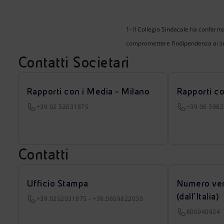
1- Il Collegio Sindacale ha conferma
compromettere l’indipendenza ai se
Contatti Societari
Rapporti con i Media - Milano
Rapporti c
+39 02 52031875
+39 06 598
Contatti
Ufficio Stampa
Numero ver
(dall’Italia)
+39.0252031875 - +39.0659822030
800940924