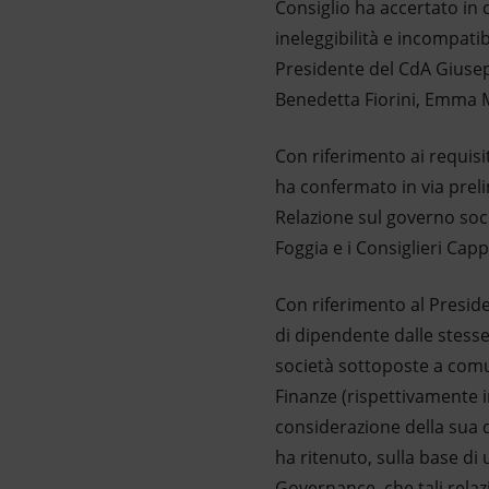
Consiglio ha accertato in ca
ineleggibilità e incompatib
Presidente del CdA Giusepp
Benedetta Fiorini, Emma M
Con riferimento ai requisi
ha confermato in via preli
Relazione sul governo soci
Foggia e i Consiglieri Capp
Con riferimento al Presiden
di dipendente dalle stesse 
società sottoposte a comun
Finanze (rispettivamente in
considerazione della sua q
ha ritenuto, sulla base d
Governance, che tali rela