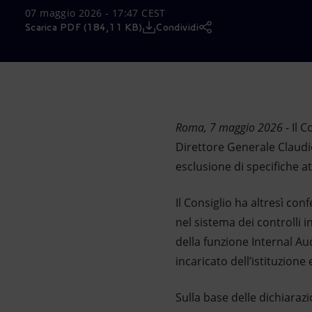
07 maggio 2026 - 17:47 CEST
Market Abuse
Scarica PDF (184,11 KB)
Condividi
Roma, 7 maggio 2026
- Il
Direttore Generale Claudio
esclusione di specifiche at
Il Consiglio ha altresì co
nel sistema dei controlli 
della funzione Internal Au
incaricato dell’istituzione
Sulla base delle dichiarazi