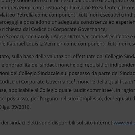
a o di gestione dei rischi richiesta dal Codice di Corporate 
unerazioni, con Cristina Sgubin come Presidente e i Consig
tteo Petrella come componenti, tutti non esecutivi e indipe
arcegaglia possiedono un’adeguata conoscenza ed esperienz
ve richiesta dal Codice di Corporate Governance;
à e Scenari, con Carolyn Adele Dittmeier come Presidente e i
in e Raphael Louis L. Vermeir come componenti, tutti non ese
rtato, sulla base delle valutazioni effettuate dal Collegio Sind
à e onorabilità dei sindaci, nonché dei requisiti di indipenden
ioni del Collegio Sindacale sul possesso da parte dei Sindaci 
1
l Codice di Corporate Governance
, nonché della qualifica di 
se, applicabile al Collegio quale “audit committee”, in ragio
el possesso, per l’organo nel suo complesso, dei requisiti 
D.lgs. 39/2010.
e dei sindaci eletti sono disponibili sul sito internet
www.eni.