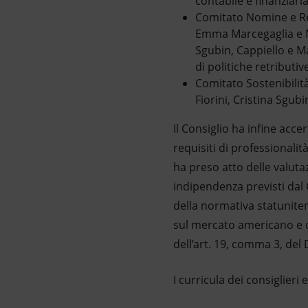
contabile e finanziari
Comitato Nomine e Rem
Emma Marcegaglia e Ma
Sgubin, Cappiello e M
di politiche retributi
Comitato Sostenibilit
Fiorini, Cristina Sgub
Il Consiglio ha infine acce
requisiti di professionalit
ha preso atto delle valutaz
indipendenza previsti da
della normativa statuniten
sul mercato americano e d
dell’art. 19, comma 3, del 
I curricula dei consiglieri 