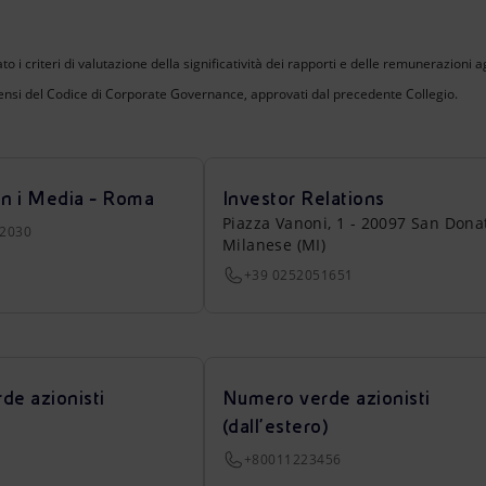
to i criteri di valutazione della significatività dei rapporti e delle remunerazioni
nsi del Codice di Corporate Governance, approvati dal precedente Collegio.
on i Media - Roma
Investor Relations
Piazza Vanoni, 1 - 20097 San Dona
22030
Milanese (MI)
+39 0252051651
de azionisti
Numero verde azionisti
(dall’estero)
+80011223456