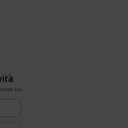
ità
l mondo Eni.