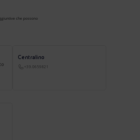
 aggiuntive che possono
Centralino
to
+39.0659821