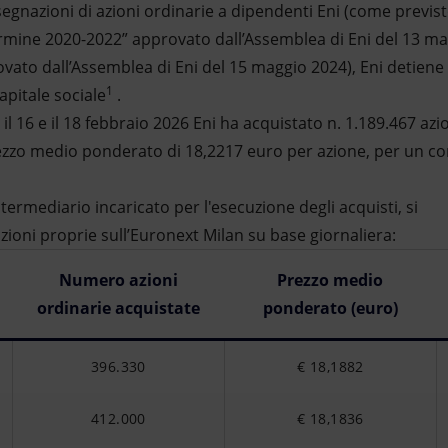
nazioni di azioni ordinarie a dipendenti Eni (come previsto
ermine 2020-2022” approvato dall’Assemblea di Eni del 13 ma
vato dall’Assemblea di Eni del 15 maggio 2024), Eni detiene 
1
apitale sociale
.
l 16 e il 18 febbraio 2026 Eni ha acquistato n. 1.189.467 azio
 prezzo medio ponderato di 18,2217 euro per azione, per un c
ntermediario incaricato per l'esecuzione degli acquisti, si
azioni proprie sull’Euronext Milan su base giornaliera:
Numero azioni
Prezzo medio
ordinarie acquistate
ponderato (euro)
396.330
€ 18,1882
412.000
€ 18,1836