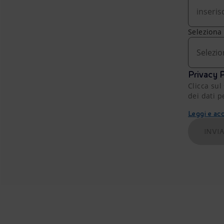
Seleziona
Selezio
Privacy P
Clicca sul
dei dati p
Leggi e acc
INVI