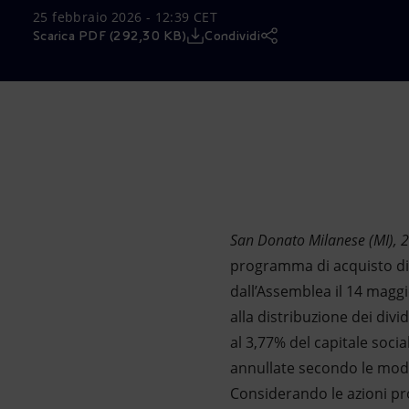
25 febbraio 2026 - 12:39 CET
Market Abuse
Scarica PDF (292,30 KB)
Condividi
San Donato Milanese (MI), 
programma di acquisto di a
dall’Assemblea il 14 maggi
alla distribuzione dei div
al 3,77% del capitale soci
annullate secondo le moda
Considerando le azioni prop