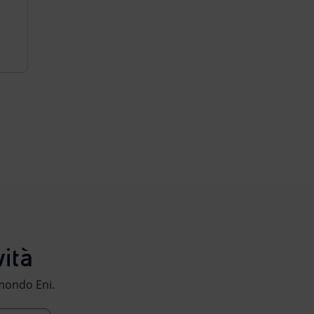
ità
l mondo Eni.