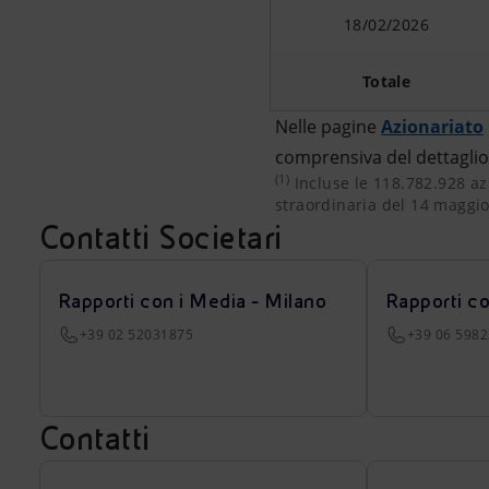
18/02/2026
Totale
Nelle pagine
Azionariato
comprensiva del dettaglio 
(1)
Incluse le 118.782.928 azi
Incluse le 118.782.928 az
straordinaria del 14 maggio
Contatti Societari
Rapporti con i Media - Milano
Rapporti c
+39 02 52031875
+39 06 598
Contatti