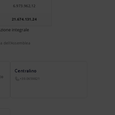
6.973.962,12
21.674.131,24
zione integrale
bera dell’Assemblea straordinaria del 14 maggio 2025.
ra dell’Assemblea
Centralino
to
+39.0659821