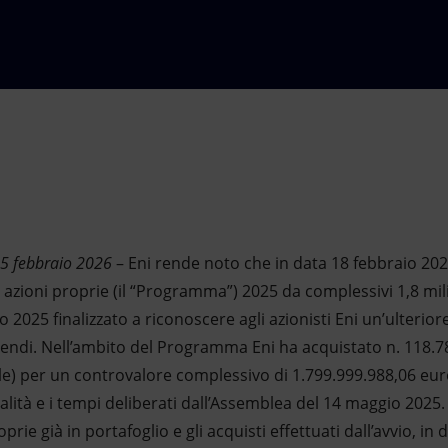
25 febbraio 2026
– Eni rende noto che in data 18 febbraio 202
zioni proprie (il “Programma”) 2025 da complessivi 1,8 mili
o 2025 finalizzato a riconoscere agli azionisti Eni un’ulteri
idendi. Nell’ambito del Programma Eni ha acquistato n. 118.7
ale) per un controvalore complessivo di 1.799.999.988,06 eur
lità e i tempi deliberati dall’Assemblea del 14 maggio 2025.
rie già in portafoglio e gli acquisti effettuati dall’avvio, in