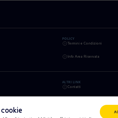
POLICY
Termini e Condizioni
Info Area Riservata
ALTRI LINK
Contatti
Calendario
i cookie
A
Aste e Bandi