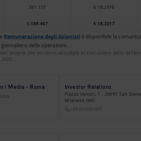
381.137
€ 18,2978
1.189.467
€ 18,2217
e
Remunerazione degli Azionisti
è disponibile la comunica
giornaliero delle operazioni.
oni proprie che verranno annullate in esecuzione della deli
ioni proprie che verranno annullate in esecuzione della delibe
 2025.
on i Media - Roma
Investor Relations
Piazza Vanoni, 1 - 20097 San Dona
22030
Milanese (MI)
+39 0252051651