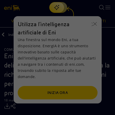
Cerca
VISIONE
AZIONI
PRODOTTI
Utilizza l'intelligenza
artificiale di Eni
Indietro
Media
Comunicati Stampa
2021
03
Una finestra sul mondo Eni, a tua
Oppure
scopri EnergIA
, la nostra nuova soluzione di intelligenza
disposizione. EnergIA è uno strumento
artificiale.
COMUNICAZIONI CDA
Visione
Azioni
Prodotti
innovativo basato sulle capacità
Eni: il Consiglio di Amministrazione
dell’intelligenza artificiale, che può aiutarti
delibera di sottoporre all’Assemblea la
a navigare tra i contenuti di eni.com,
Mission e valori
Diversificazione energetica
Casa
trovando subito la risposta alle tue
richiesta di autorizzazione e i termini
domande.
Persone e Partnership
Tecnologie per la transizione
Imprese
per il potenziale riavvio del
Net Zero
Collaborazioni per l'innovazione
Mobilità
programma di buyback
INIZIA ORA
18 marzo 2021 - 19:30 CET
Modello satellitare
Attività nel mondo