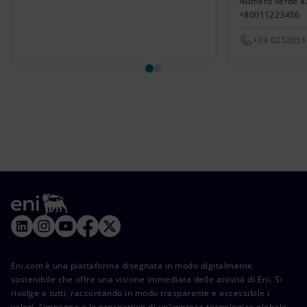
Numero verde azi
+80011223456
+39 025205
Eni.com è una piattaforma disegnata in modo digitalmente
sostenibile che offre una visione immediata delle attività di Eni. Si
rivolge a tutti, raccontando in modo trasparente e accessibile i
valori, l’impegno e le prospettive di un’impresa tecnologica globale