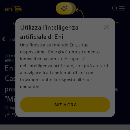
Cerca
VISIONE
AZIONI
PRODOTTI
Utilizza l'intelligenza
artificiale di Eni
Indietro
Media
Comunicati Stampa
Una finestra sul mondo Eni, a tua
Oppure
scopri EnergIA
, la nostra nuova soluzione di intelligenza
disposizione. EnergIA è uno strumento
artificiale.
COMMENTI E PRECISAZIONI
Visione
Azioni
Prodotti
innovativo basato sulle capacità
PRICE SENSITIVE
dell’intelligenza artificiale, che può aiutarti
Eni: confermata dalla Corte di
a navigare tra i contenuti di eni.com,
Mission e valori
Diversificazione energetica
Casa
Cassazione la sentenza di
trovando subito la risposta alle tue
domande.
proscioglimento per l’inchiesta sulla
Persone e Partnership
Tecnologie per la transizione
Imprese
"Misura gas"
Net Zero
Collaborazioni per l'innovazione
Mobilità
INIZIA ORA
05 luglio 2013 - 11:17 CEST
Modello satellitare
Attività nel mondo