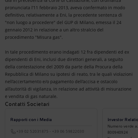
Già in precedenza la Corte di Cassazione, con ordinanza
pronunciata l’11 febbraio 2013, aveva confermato in modo
definitivo, relativamente a Eni, la precedente sentenza di
"non luogo a procedere" del GUP di Milano, emessa il 24
gennaio 2012 in relazione a un altro stralcio del
procedimento "Misura gas".
In tale procedimento erano indagati 12 fra dipendenti ed ex
dipendenti di Eni, inclusi due direttori generali, a seguito
della contestazione del 2009 da parte della Procura della
Repubblica di Milano su ipotesi di reato, tra le quali violazioni
nell’accertamento e/o pagamento dell’accisa e ostacolo
all’autorità di vigilanza, in relazione ad attività di misurazione
e vendita di gas naturale.
Contatti Societari
Rapporti con i Media
Investor Relati
Numero verde azio
+39 02 52031875 - +39 06 59822030
800940924