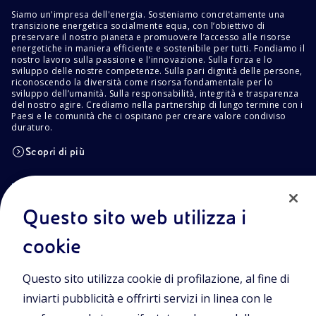
Siamo un'impresa dell'energia. Sosteniamo concretamente una
transizione energetica socialmente equa, con l’obiettivo di
preservare il nostro pianeta e promuovere l’accesso alle risorse
energetiche in maniera efficiente e sostenibile per tutti. Fondiamo il
nostro lavoro sulla passione e l'innovazione. Sulla forza e lo
sviluppo delle nostre competenze. Sulla pari dignità delle persone,
riconoscendo la diversità come risorsa fondamentale per lo
sviluppo dell’umanità. Sulla responsabilità, integrità e trasparenza
del nostro agire. Crediamo nella partnership di lungo termine con i
Paesi e le comunità che ci ospitano per creare valore condiviso
duraturo.
Scopri di più
POLICIES
Info Area Riservata
Privacy Policy
Questo sito web utilizza i
Cookie Policy
Termini e condizioni
cookie
Trasparenza
Questo sito utilizza cookie di profilazione, al fine di
inviarti pubblicità e offrirti servizi in linea con le