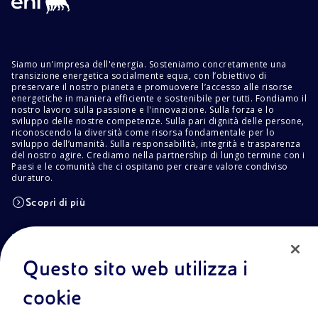
Siamo un'impresa dell'energia. Sosteniamo concretamente una
transizione energetica socialmente equa, con l’obiettivo di
preservare il nostro pianeta e promuovere l’accesso alle risorse
energetiche in maniera efficiente e sostenibile per tutti. Fondiamo il
nostro lavoro sulla passione e l'innovazione. Sulla forza e lo
sviluppo delle nostre competenze. Sulla pari dignità delle persone,
riconoscendo la diversità come risorsa fondamentale per lo
sviluppo dell’umanità. Sulla responsabilità, integrità e trasparenza
del nostro agire. Crediamo nella partnership di lungo termine con i
Paesi e le comunità che ci ospitano per creare valore condiviso
duraturo.
Scopri di più
POLICIES
Info Area Riservata
Privacy Policy
Questo sito web utilizza i
Cookie Policy
Termini e condizioni
cookie
Trasparenza