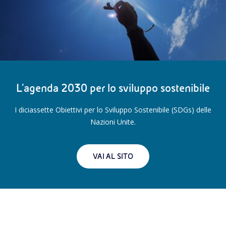
L’agenda 2030 per lo sviluppo sostenibile
I diciassette Obiettivi per lo Sviluppo Sostenibile (SDGs) delle
Nazioni Unite.
VAI AL SITO
L’impegno 
Struttura organizzativa
benessere 