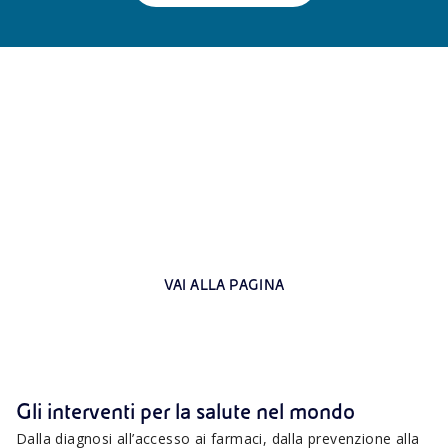
Come operiamo
Progetti e iniziative a supporto dello sviluppo umano e sociale
nei territori di intervento.
VAI ALLA PAGINA
Gli interventi per la salute nel mondo
Dalla diagnosi all’accesso ai farmaci, dalla prevenzione alla