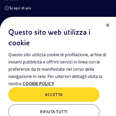
Scopri di più
POLICIES
Info Area Riservata
Privacy Policy
Questo sito web utilizza i
Cookie Policy
Termini e condizioni
cookie
Trasparenza
Questo sito utilizza cookie di profilazione, al fine di
inviarti pubblicità e offrirti servizi in linea con le
preferenze da te manifestate nel corso della
Sede Legale
Piazzale Enrico Mattei, 1 00144 Roma
navigazione in rete. Per ulteriori dettagli visita la
Sedi secondarie
nostra
COOKIE POLICY
Via Emilia, 1 e Piazza Ezio Vanoni,1 20097 San Donato Milanese (MI)
Capitale sociale
ACCETTA
€ 4.005.358.876,00 i.v.
Codice Fiscale
n. 00484960588
RIFIUTA TUTTI