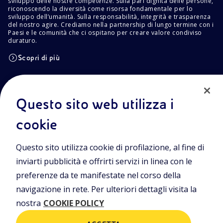
sviluppo delle nostre competenze. Sulla pari dignità delle persone,
riconoscendo la diversità come risorsa fondamentale per lo
sviluppo dell’umanità. Sulla responsabilità, integrità e trasparenza
del nostro agire. Crediamo nella partnership di lungo termine con i
Paesi e le comunità che ci ospitano per creare valore condiviso
duraturo.
Scopri di più
POLICIES
Info Area Riservata
Privacy Policy
Questo sito web utilizza i
Cookie Policy
Termini e condizioni
cookie
Trasparenza
Questo sito utilizza cookie di profilazione, al fine di
inviarti pubblicità e offrirti servizi in linea con le
preferenze da te manifestate nel corso della
Sede Legale
Piazzale Enrico Mattei, 1 00144 Roma
navigazione in rete. Per ulteriori dettagli visita la
Sedi secondarie
nostra
COOKIE POLICY
Via Emilia, 1 e Piazza Ezio Vanoni,1 20097 San Donato Milanese (MI)