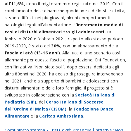
all’11,6%,
dopo il miglioramento registrato nel 2019. Con il
cambiamento delle dinamiche quotidiane e dello stile di vita,
si sono diffusi, nei più giovani, alcuni comportamenti
patologici legati all’alimentazione.
L’incremento medio di
casi di disturbi alimentari tra gli adolescenti
tra
febbraio 2020 e febbraio 2021, rispetto allo stesso periodo
2019-2020, è stato del
30%
, con un abbassamento della
fascia di età (13-16 anni)
. Alla luce di uno scenario così
allarmante per questa fascia di popolazione, Eni Foundation,
con l’iniziativa “Non siete soli”, dopo essersi dedicata agli
ultra 80enni nel 2020, ha deciso di proseguire intervenendo
nel 2021, anche a supporto di bambini e adolescenti con
disturbi alimentari e delle loro famiglie. Il progetto si è
sviluppato in collaborazione con la
Società Italiana di
Pediatria (SIP)
, del
Corpo Italiano di Soccorso
dell’Ordine di Malta (CISOM)
, la
Fondazione Banco
Alimentare
e la
Caritas Ambrosiana
.
Comunicato stampa - Crisi Covid: Prosegue l’iniziativa “Non