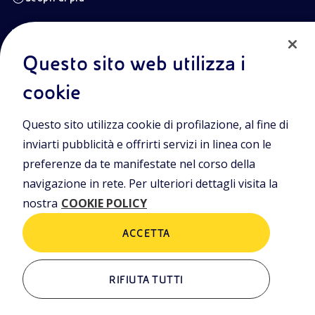
POLICIES
Info Area Riservata
Privacy Policy
Questo sito web utilizza i
Cookie Policy
Termini e condizioni
cookie
Trasparenza
Questo sito utilizza cookie di profilazione, al fine di
inviarti pubblicità e offrirti servizi in linea con le
preferenze da te manifestate nel corso della
Sede Legale
Piazzale Enrico Mattei, 1 00144 Roma
navigazione in rete. Per ulteriori dettagli visita la
Sedi secondarie
nostra
COOKIE POLICY
Via Emilia, 1 e Piazza Ezio Vanoni,1 20097 San Donato Milanese (MI)
Capitale sociale
ACCETTA
€ 4.005.358.876,00 i.v.
Codice Fiscale
n. 00484960588
RIFIUTA TUTTI
Partita IVA
n. 00905811006