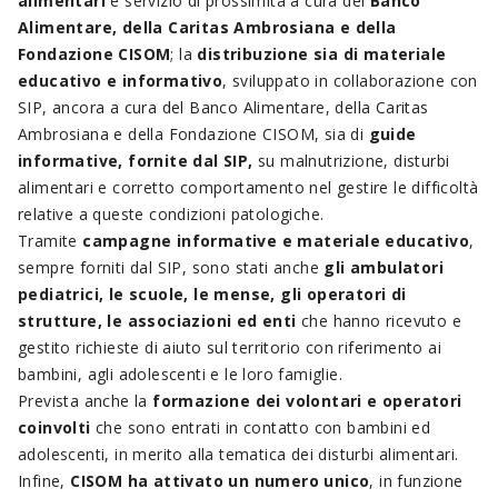
alimentari
e servizio di prossimità a cura del
Banco
Alimentare, della Caritas Ambrosiana e della
Fondazione CISOM
; la
distribuzione sia di materiale
educativo e informativo
, sviluppato in collaborazione con
SIP, ancora a cura del Banco Alimentare, della Caritas
Ambrosiana e della Fondazione CISOM, sia di
guide
informative, fornite dal SIP,
su malnutrizione, disturbi
alimentari e corretto comportamento nel gestire le difficoltà
relative a queste condizioni patologiche.
Tramite
campagne informative e materiale educativo
,
sempre forniti dal SIP, sono stati anche
gli ambulatori
pediatrici, le scuole, le mense, gli operatori di
strutture, le associazioni ed enti
che hanno ricevuto e
gestito richieste di aiuto sul territorio con riferimento ai
bambini, agli adolescenti e le loro famiglie.
Prevista anche la
formazione dei volontari e operatori
coinvolti
che sono entrati in contatto con bambini ed
adolescenti, in merito alla tematica dei disturbi alimentari.
Infine,
CISOM ha attivato un numero unico
, in funzione