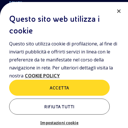
POLICY
Termini e Condizioni
Privacy Policy
Questo sito web utilizza i
Cookie Policy
cookie
Questo sito utilizza cookie di profilazione, al fine di
Sede Legale
Piazzale Enrico Mattei, 1 00144 Roma
inviarti pubblicità e offrirti servizi in linea con le
preferenze da te manifestate nel corso della
Sedi secondarie
Via Emilia, 1 e Piazza Ezio Vanoni, 1 20097 San Donato Milanese
navigazione in rete. Per ulteriori dettagli visita la
(MI)
nostra
COOKIE POLICY
Capitale sociale
€ 4.005.358.876,00 i.v.
ACCETTA
C. Fiscale e Registro Imprese di Roma
n. 00484960588
Partita IVA
RIFIUTA TUTTI
n. 00905811006
Impostazioni cookie