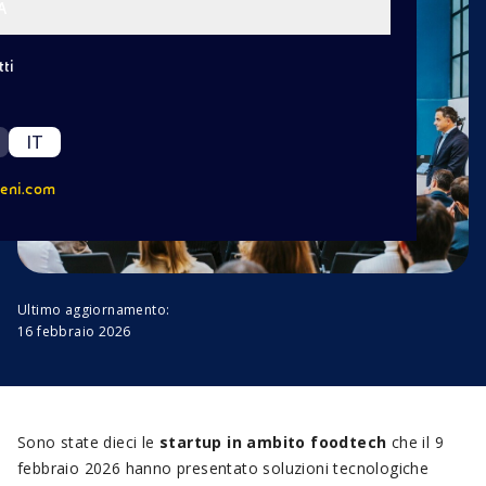
A
ti
IT
eni.com
Ultimo aggiornamento:
16 febbraio 2026
Sono state dieci le
startup in ambito foodtech
che il 9
febbraio 2026 hanno presentato soluzioni tecnologiche