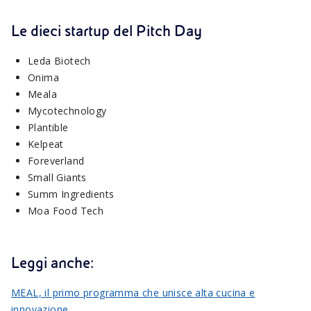
Le dieci startup del Pitch Day
Leda Biotech
Onima
Meala
Mycotechnology
Plantible
Kelpeat
Foreverland
Small Giants
Summ Ingredients
Moa Food Tech
Leggi anche:
MEAL, il primo programma che unisce alta cucina e
innovazione