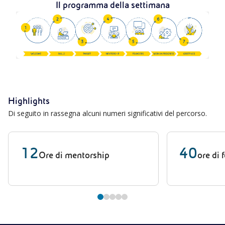
Il programma della settimana
Highlights
Di seguito in rassegna alcuni numeri significativi del percorso.
12
40
Ore di mentorship
ore di