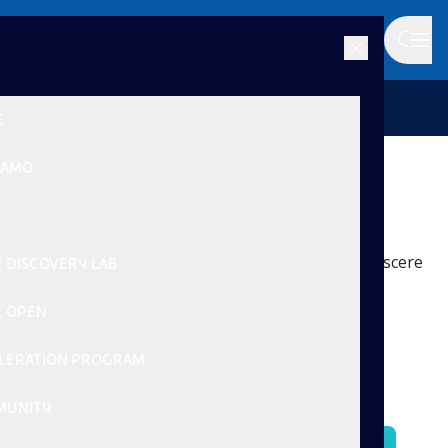
|
Indietro
E
SIAMO
Joule Open
Una grande community dell’innovazione per crescere
E DISCOVERY LAB
insieme nel sostegno della sostenibilità
E OPEN
LERATION PROGRAM
MUNITY