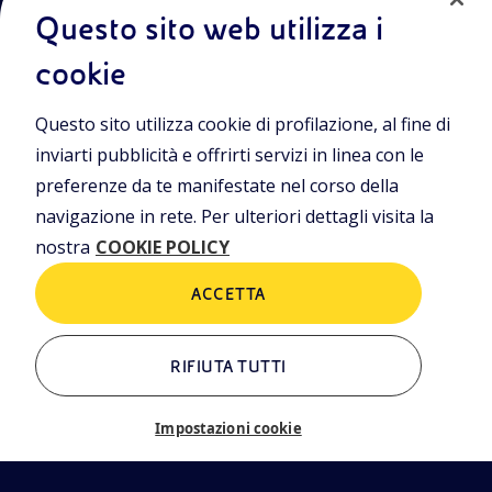
Info Area Riservata
Privacy Policy
Questo sito web utilizza i
Cookie Policy
Termini e condizioni
cookie
Trasparenza
Questo sito utilizza cookie di profilazione, al fine di
inviarti pubblicità e offrirti servizi in linea con le
preferenze da te manifestate nel corso della
Sede Legale
Piazzale Enrico Mattei, 1 00144 Roma
navigazione in rete. Per ulteriori dettagli visita la
Sedi secondarie
nostra
COOKIE POLICY
Via Emilia, 1 e Piazza Ezio Vanoni,1 20097 San Donato Milanese (MI)
Capitale sociale
ACCETTA
€ 4.005.358.876,00 i.v.
Codice Fiscale
n. 00484960588
RIFIUTA TUTTI
Partita IVA
n. 00905811006
Impostazioni cookie