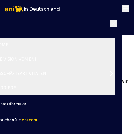
in Deutschland
|
Zurück
OME
Karriere
E VISION VON ENI
Die Kompetenzen unserer Mitarbeitenden
ESCHÄFTSAKTIVITÄTEN
unterstützen unsere Entwicklung hin zu Net Zero. Wir
ARRIERE
möchten die Energie von morgen gemeinsam mit
Menschen schaffen, die einen offenen Blick für
ntaktformular
Veränderungen haben.
suchen Sie
eni.com