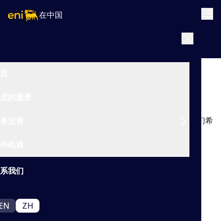
在中国
|
返回
页
工作机遇
尼的愿景
我们能力非凡的员工始终在支持公司实现净零目标。我们希
务运营
望与不畏变革的勇士共同创造未来的能量。
作机遇
系我们
EN
ZH