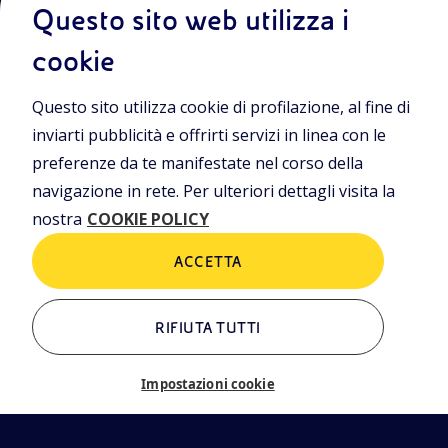
Questo sito web utilizza i
Cookie Policy
cookie
Questo sito utilizza cookie di profilazione, al fine di
Sede Legale
Piazzale Enrico Mattei, 1 00144 Roma
inviarti pubblicità e offrirti servizi in linea con le
preferenze da te manifestate nel corso della
Sedi secondarie
Via Emilia, 1 e Piazza Ezio Vanoni, 1 20097 San Donato Milanese
navigazione in rete. Per ulteriori dettagli visita la
(MI)
nostra
COOKIE POLICY
Capitale sociale
€ 4.005.358.876,00 i.v.
ACCETTA
C. Fiscale e Registro Imprese di Roma
n. 00484960588
Partita IVA
RIFIUTA TUTTI
n. 00905811006
Impostazioni cookie