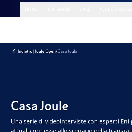
HOME
CHI SIAMO
CALL
JOULE DISCOV
|
/
Indietro
Joule Open
Casa Joule
Casa Joule
Una serie di videointerviste con esperti Eni
attuali connesse allo scenario della transizi