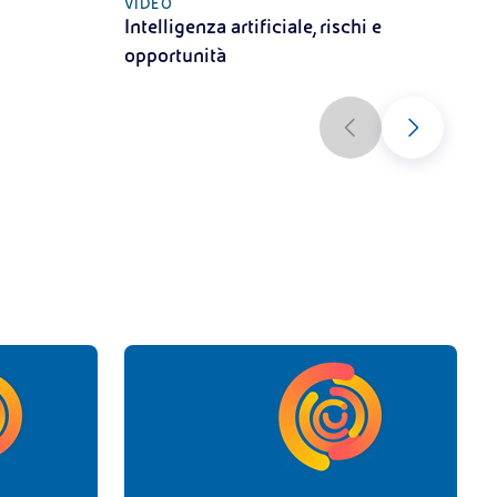
VIDEO
O
Intelligenza artificiale, rischi e
s
opportunità