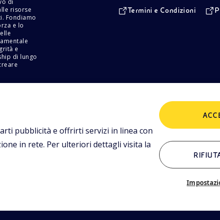
vo di
lle risorse
Termini e Condizioni
P
tti. Fondiamo
orza e lo
elle
damentale
grità e
ship di lungo
creare
ACC
za Ezio
arti pubblicità e offrirti servizi in linea con
n
ne in rete. Per ulteriori dettagli visita la
I)
RIFIUT
stro
Impostazi