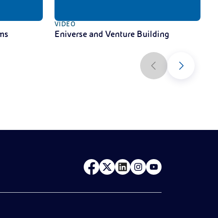
VIDEO
V
ms
Eniverse and Venture Building
C