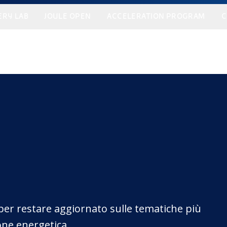
ERY LAB
JOULE OPEN
ACCELERATION PROGRAM
C
 per restare aggiornato sulle tematiche più
one energetica.