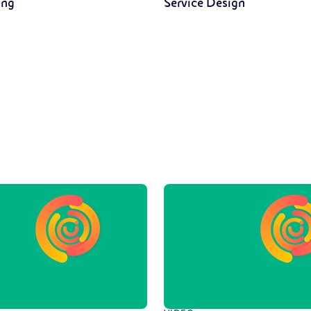
ing
Service Design