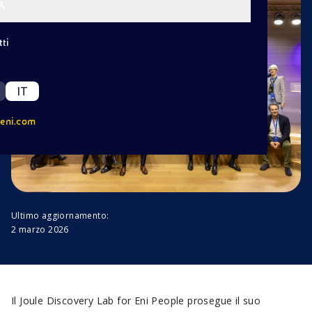
A
ti
IT
eni.com
Ultimo aggiornamento:
2 marzo 2026
Il Joule Discovery Lab for Eni People prosegue il suo