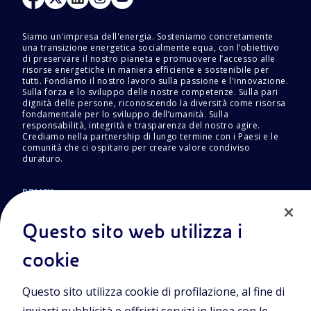
Siamo un'impresa dell'energia. Sosteniamo concretamente
una transizione energetica socialmente equa, con l’obiettivo
di preservare il nostro pianeta e promuovere l’accesso alle
risorse energetiche in maniera efficiente e sostenibile per
tutti. Fondiamo il nostro lavoro sulla passione e l'innovazione.
Sulla forza e lo sviluppo delle nostre competenze. Sulla pari
dignità delle persone, riconoscendo la diversità come risorsa
fondamentale per lo sviluppo dell’umanità. Sulla
responsabilità, integrità e trasparenza del nostro agire.
Crediamo nella partnership di lungo termine con i Paesi e le
comunità che ci ospitano per creare valore condiviso
duraturo.
POLICY
Termini e Condizioni
Privacy Policy
Questo sito web utilizza i
Cookie Policy
cookie
Questo sito utilizza cookie di profilazione, al fine di
Sede Legale
Piazzale Enrico Mattei, 1 00144 Roma