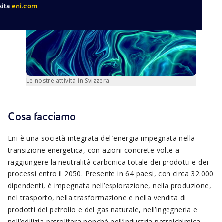
sita
eni.com
Le nostre attività in Svizzera
Cosa facciamo
Eni è una società integrata dell’energia impegnata nella
transizione energetica, con azioni concrete volte a
raggiungere la neutralità carbonica totale dei prodotti e dei
processi entro il 2050. Presente in 64 paesi, con circa 32.000
dipendenti, è impegnata nell’esplorazione, nella produzione,
nel trasporto, nella trasformazione e nella vendita di
prodotti del petrolio e del gas naturale, nell’ingegneria e
nell’edilizia petrolifera nonché nell’industria petrolchimica.