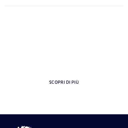
La tua carriera professionale con Eni
Le persone sono la nostra energia. Scopri le opportunità
professionali in Svizzera e nel resto del mondo.
SCOPRI DI PIÙ